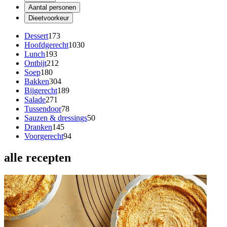
Aantal personen
Dieetvoorkeur
Dessert
173
Hoofdgerecht
1030
Lunch
193
Ontbijt
212
Soep
180
Bakken
304
Bijgerecht
189
Salade
271
Tussendoor
78
Sauzen & dressings
50
Dranken
145
Voorgerecht
94
alle recepten