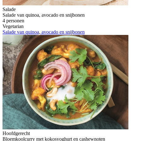
Salade
Salade van quinoa, avocado en snijbonen
4 personen
Vegetarian
Salade van quinoa, avocado en snijbonen
Hoofdgerecht
Bloemkoolcurry met kokosyoghurt en cashewnoten