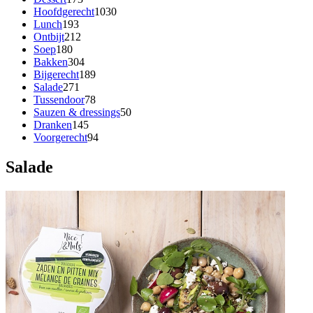
Hoofdgerecht
1030
Lunch
193
Ontbijt
212
Soep
180
Bakken
304
Bijgerecht
189
Salade
271
Tussendoor
78
Sauzen & dressings
50
Dranken
145
Voorgerecht
94
Salade