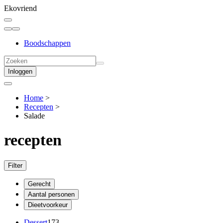
Ekovriend
Boodschappen
Inloggen
Home
>
Recepten
>
Salade
recepten
Filter
Gerecht
Aantal personen
Dieetvoorkeur
Dessert
173