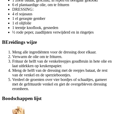
1 zoete bataat, geschild, in repen en beetgaar gekookt
6 el plantaardige olie, om te frituren
DRESSING:
4 el sojasaus
1 el geraspte gember
1 el olijfolie
1 teentje knoflook, gesneden
½ rode peper, zaadlijsten verwijderd en in ringetjes
BEreidings
wijze
Meng alle ingrediënten voor de dressing door elkaar.
Verwarm de olie om te frituren.
Frituur de helft van de venkelreepjes goudbruin in hete olie en
laat uitlekken op keukenpapier.
Meng de helft van de dressing met de reepjes bataat, de rest
van de venkel en de sperzieboontjes.
Verdeel de groenten over vier bordjes of schaaltjes, garneer
met de gefrituurde venkel en giet de overgebleven dressing
eromheen.
Boodschappen
lijst