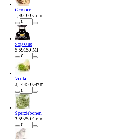
Gember
1
,
49
100 Gram
Sojasaus
5
,
59
150 Ml
Venkel
3
,
14
450 Gram
Sperziebonen
3
,
59
250 Gram