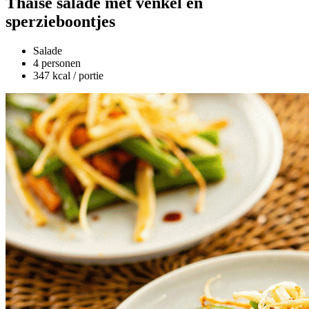
Thaise salade met venkel en
sperzieboontjes
Salade
4 personen
347 kcal / portie