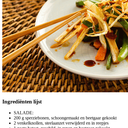
Ingrediënten
lijst
SALADE:
200 g sperziebonen, schoongemaakt en beetgaar gekookt
2 venkelknollen, steelaanzet verwijderd en in reepjes