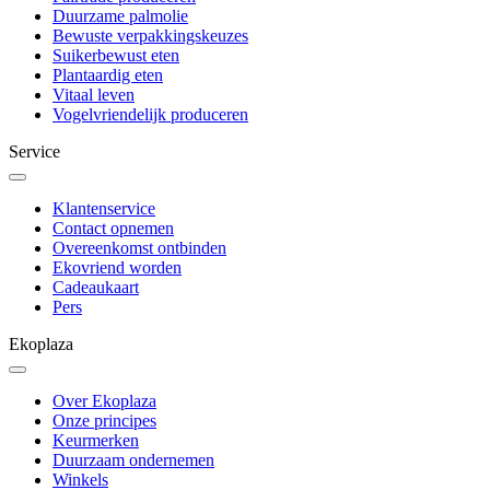
Duurzame palmolie
Bewuste verpakkingskeuzes
Suikerbewust eten
Plantaardig eten
Vitaal leven
Vogelvriendelijk produceren
Service
Klantenservice
Contact opnemen
Overeenkomst ontbinden
Ekovriend worden
Cadeaukaart
Pers
Ekoplaza
Over Ekoplaza
Onze principes
Keurmerken
Duurzaam ondernemen
Winkels