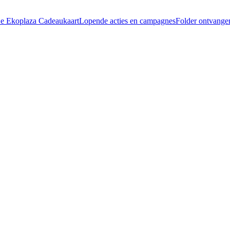
e Ekoplaza Cadeaukaart
Lopende acties en campagnes
Folder ontvang