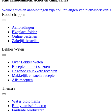
Alle aanbiedingen, acties en campagnes
Welke acties en aanbiedingen zijn er?
Ontvangen van nieuwsbrieven
D
Boodschappen
Aanbiedingen
Ekoplaza folder
Online bestellen
Zakelijk bestellen
Lekker Weten
Over Lekker Weten
Recepten uit het seizoen
Gezonde en lekkere recepten
Makkelijk en snelle recepten
Alle recepten
Thema's
Wat is biologisch?
Biodynamisch boeren
Fairtrade produceren