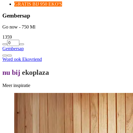
GRATIS BIJ 950 EKO'S
Gembersap
Go now - 750 Ml
13
59
Gembersap
Word ook Ekovriend
nu bij
ekoplaza
Meer inspiratie