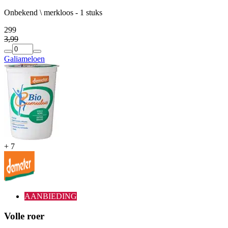
Onbekend \ merkloos - 1 stuks
2
99
3
,
99
Galiameloen
+
7
AANBIEDING
Volle roer