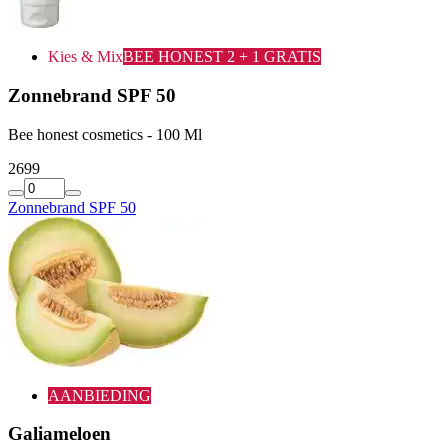
Kies & Mix
BEE HONEST 2 + 1 GRATIS
Zonnebrand SPF 50
Bee honest cosmetics - 100 Ml
26
99
Zonnebrand SPF 50
AANBIEDING
Galiameloen