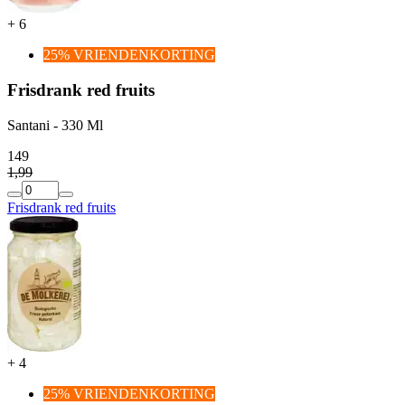
+
6
25% VRIENDENKORTING
Frisdrank red fruits
Santani - 330 Ml
1
49
1
,
99
Frisdrank red fruits
+
4
25% VRIENDENKORTING