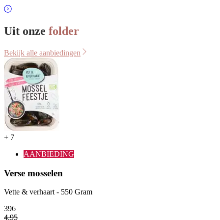
Uit onze
folder
Bekijk alle aanbiedingen
+
7
AANBIEDING
Verse mosselen
Vette & verhaart - 550 Gram
3
96
4
,
95