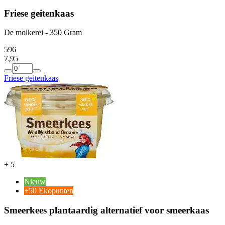
Friese geitenkaas
De molkerei - 350 Gram
5
96
7
,
95
Friese geitenkaas
+
5
Nieuw
+50 Ekopunten
Smeerkees plantaardig alternatief voor smeerkaas