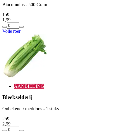
Biocumulus - 500 Gram
1
59
1
,
99
Volle roer
AANBIEDING
Bleekselderij
Onbekend \ merkloos - 1 stuks
2
59
2
,
99