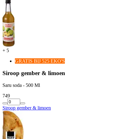
+
5
GRATIS BIJ 525 EKO'S
Siroop gember & limoen
Saru soda - 500 Ml
7
49
Siroop gember & limoen