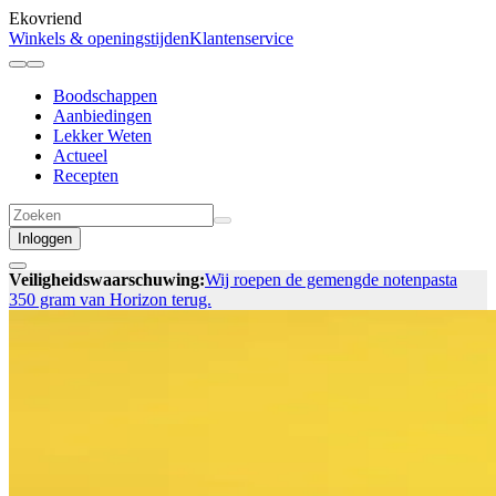
Ekovriend
Winkels & openingstijden
Klantenservice
Boodschappen
Aanbiedingen
Lekker Weten
Actueel
Recepten
Inloggen
Veiligheidswaarschuwing:
Wij roepen de gemengde notenpasta
350 gram van Horizon terug.