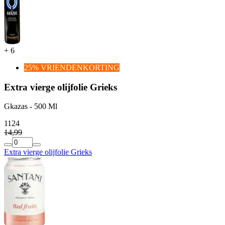
+
6
25% VRIENDENKORTING
Extra vierge olijfolie Grieks
Gkazas - 500 Ml
11
24
14
,
99
Extra vierge olijfolie Grieks