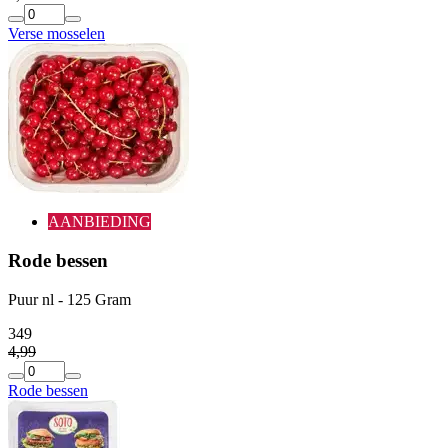
Verse mosselen
AANBIEDING
Rode bessen
Puur nl - 125 Gram
3
49
4
,
99
Rode bessen