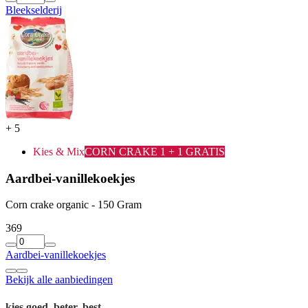
Bleekselderij
+
5
Kies & Mix
CORN CRAKE 1 + 1 GRATIS
Aardbei-vanillekoekjes
Corn crake organic - 150 Gram
3
69
Aardbei-vanillekoekjes
Bekijk alle aanbiedingen
kies goed, beter, best