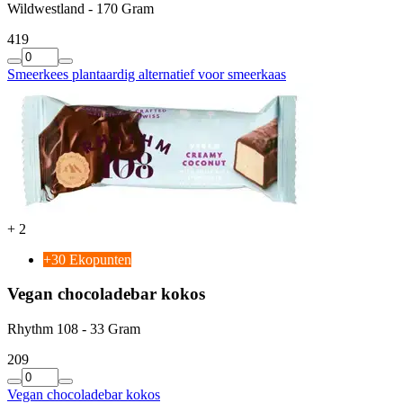
Wildwestland - 170 Gram
4
19
Smeerkees plantaardig alternatief voor smeerkaas
+
2
+30 Ekopunten
Vegan chocoladebar kokos
Rhythm 108 - 33 Gram
2
09
Vegan chocoladebar kokos