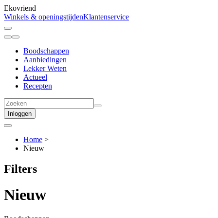
Ekovriend
Winkels & openingstijden
Klantenservice
Boodschappen
Aanbiedingen
Lekker Weten
Actueel
Recepten
Inloggen
Home
>
Nieuw
Filters
Nieuw