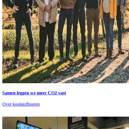
Samen leggen we meer CO2 vast
Over koolstofboeren