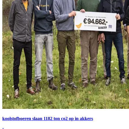
koolstofboeren slaan 1182 ton co2 op in akkers