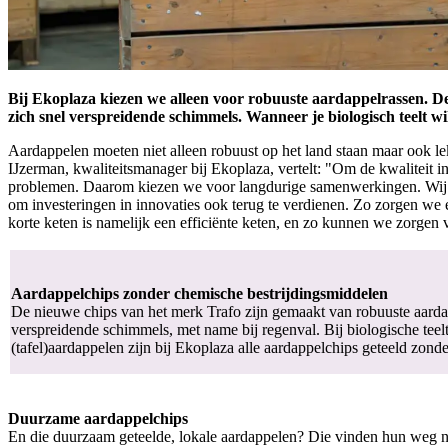
Bij Ekoplaza kiezen we alleen voor robuuste aardappelrassen. Dez
zich snel verspreidende schimmels. Wanneer je biologisch teelt wi
Aardappelen moeten niet alleen robuust op het land staan maar ook lek
IJzerman, kwaliteitsmanager bij Ekoplaza, vertelt: "Om de kwaliteit i
problemen. Daarom kiezen we voor langdurige samenwerkingen. Wij on
om investeringen in innovaties ook terug te verdienen. Zo zorgen we
korte keten is namelijk een efficiënte keten, en zo kunnen we zorgen 
Aardappelchips zonder chemische bestrijdingsmiddelen
De nieuwe chips van het merk Trafo zijn gemaakt van robuuste aardapp
verspreidende schimmels, met name bij regenval. Bij biologische teelt
(tafel)aardappelen zijn bij Ekoplaza alle aardappelchips geteeld zon
Duurzame aardappelchips
En die duurzaam geteelde, lokale aardappelen? Die vinden hun weg na