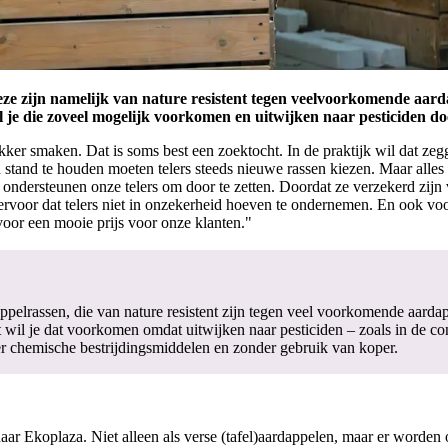
e zijn namelijk van nature resistent tegen veelvoorkomende aardap
l je die zoveel mogelijk voorkomen en uitwijken naar pesticiden do
ker smaken. Dat is soms best een zoektocht. In de praktijk wil dat zegg
n stand te houden moeten telers steeds nieuwe rassen kiezen. Maar alle
dersteunen onze telers om door te zetten. Doordat ze verzekerd zijn
 ervoor dat telers niet in onzekerheid hoeven te ondernemen. En ook vo
voor een mooie prijs voor onze klanten."
elrassen, die van nature resistent zijn tegen veel voorkomende aardappe
 wil je dat voorkomen omdat uitwijken naar pesticiden – zoals in de conv
der chemische bestrijdingsmiddelen en zonder gebruik van koper.
ar Ekoplaza. Niet alleen als verse (tafel)aardappelen, maar er worden 