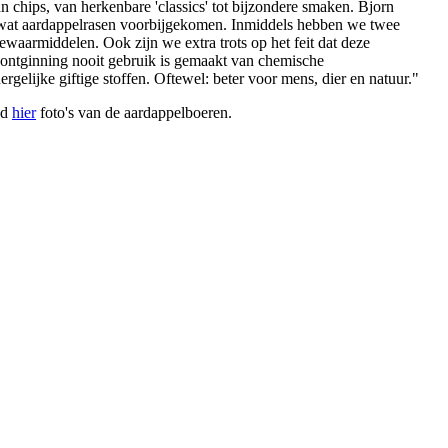
an chips, van herkenbare 'classics' tot bijzondere smaken. Bjorn
l wat aardappelrasen voorbijgekomen. Inmiddels hebben we twee
ewaarmiddelen. Ook zijn we extra trots op het feit dat deze
de ontginning nooit gebruik is gemaakt van chemische
rgelijke giftige stoffen. Oftewel: beter voor mens, dier en natuur."
ad
hier
foto's van de aardappelboeren.