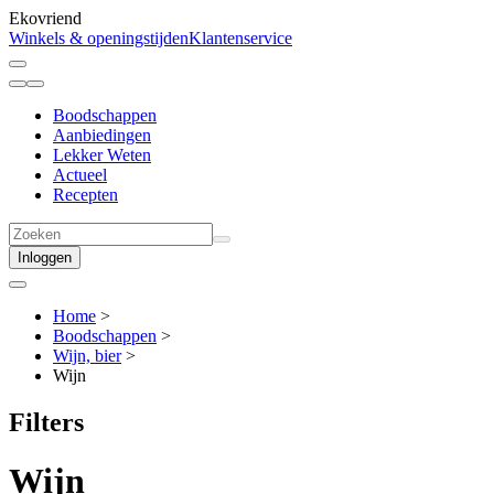
Ekovriend
Winkels & openingstijden
Klantenservice
Boodschappen
Aanbiedingen
Lekker Weten
Actueel
Recepten
Inloggen
Home
>
Boodschappen
>
Wijn, bier
>
Wijn
Filters
Wijn