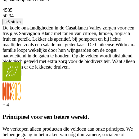
45
85
50
,
94
+6 stuks
De koele omstandigheden in de Casablanca Valley zorgen voor een
fris glas Sauvignon Blanc met tonen van citroen, limoen, tropisch
fruit en perzik. Lekker als aperitief, bij pompoen en bij lichte
maaltijden zoals een salade met geitenkaas. De Chileense Wildman-
familie loopt wekelijks door hun wijngaarden om de oogst
nauwlettend in de gaten te houden. Op de velden wordt uitsluitend
biologisch geteeld met extra zorg voor de biodiversiteit. Want alleen
zo groeien er de lekkerste druiven.
...
Meer
+
4
Principieel voor een betere wereld.
We verkopen alleen producten die voldoen aan onze principes. We
helpen je graag in het maken van nóg duurzamere, socialere of