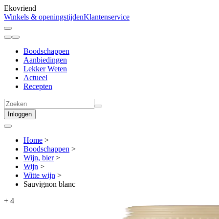
Ekovriend
Winkels & openingstijden
Klantenservice
Boodschappen
Aanbiedingen
Lekker Weten
Actueel
Recepten
Inloggen
Home
>
Boodschappen
>
Wijn, bier
>
Wijn
>
Witte wijn
>
Sauvignon blanc
+
4