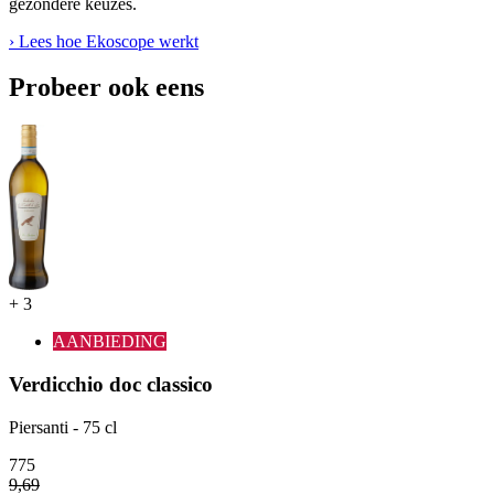
gezondere keuzes.
› Lees hoe Ekoscope werkt
Probeer ook eens
+
3
AANBIEDING
Verdicchio doc classico
Piersanti - 75 cl
7
75
9
,
69