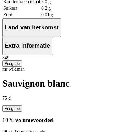
Koolhydraten totaal
2.0 g
Suikers
0.2 g
Zout
0.01 g
Land van herkomst
Extra informatie
8
49
Voeg toe
mr wildman
Sauvignon blanc
75 cl
Voeg toe
10% volumevoordeel
bij aankoop van 6 stuks