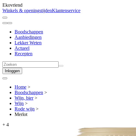
Ekovriend
Winkels & openingstijden
Klantenservice
Boodschappen
Aanbiedingen
Lekker Weten
Actueel
Recepten
Inloggen
Home
>
Boodschappen
>
Wijn, bier
>
Wijn
>
Rode wijn
>
Merlot
+
4