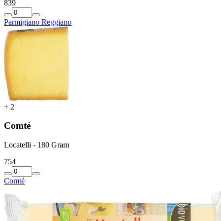
8
39
Parmigiano Reggiano
+
2
Comté
Locatelli - 180 Gram
7
54
Comté