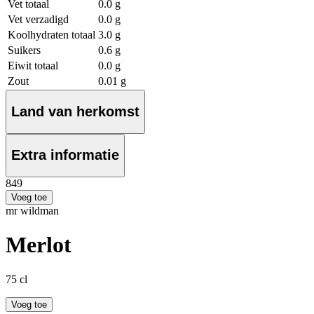
Vet totaal
0.0 g
Vet verzadigd
0.0 g
Koolhydraten totaal
3.0 g
Suikers
0.6 g
Eiwit totaal
0.0 g
Zout
0.01 g
Land van herkomst
Extra informatie
8
49
Voeg toe
mr wildman
Merlot
75 cl
Voeg toe