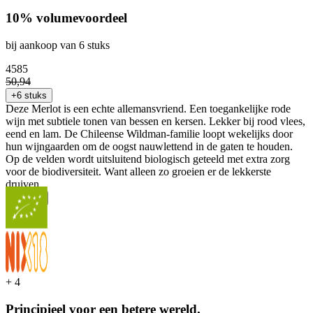
10% volumevoordeel
bij aankoop van 6 stuks
45
85
50
,
94
+6 stuks
Deze Merlot is een echte allemansvriend. Een toegankelijke rode
wijn met subtiele tonen van bessen en kersen. Lekker bij rood vlees,
eend en lam. De Chileense Wildman-familie loopt wekelijks door
hun wijngaarden om de oogst nauwlettend in de gaten te houden.
Op de velden wordt uitsluitend biologisch geteeld met extra zorg
voor de biodiversiteit. Want alleen zo groeien er de lekkerste
druiven.
...
Meer
+
4
Principieel voor een betere wereld.