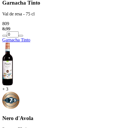
Garnacha Tinto
Val de resa - 75 cl
8
09
8
,
99
Garnacha Tinto
+
3
Nero d'Avola