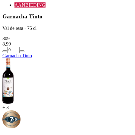
AANBIEDING
Garnacha Tinto
Val de resa - 75 cl
8
09
8
,
99
Garnacha Tinto
+
3