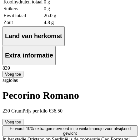
Koolhydraten totaal
0 g
Suikers
0 g
Eiwit totaal
26.0 g
Zout
4.8 g
Land van herkomst
Extra informatie
8
39
Voeg toe
argiolas
Pecorino Romano
230 Gram
Prijs per kilo €36,50
Voeg toe
Er wordt 10% extra gereserveerd in je winkelmandje voor afwijkend
gewicht
In het stadje Oristano op Sardinië is de coöperatie Cao Formaggi