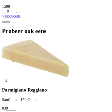
15
99
Valpolicella
Probeer ook eens
+
2
Parmigiano Reggiano
Sant'anna - 150 Gram
8
39