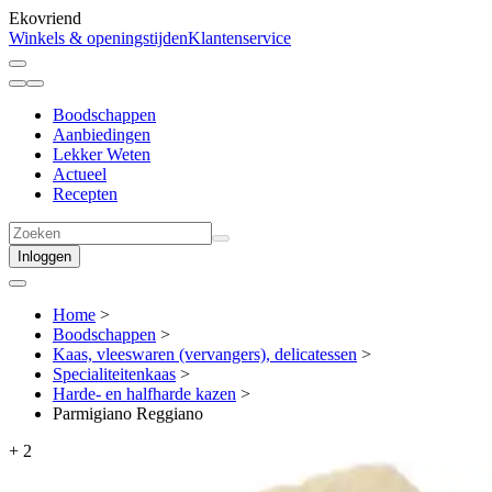
Ekovriend
Winkels & openingstijden
Klantenservice
Boodschappen
Aanbiedingen
Lekker Weten
Actueel
Recepten
Inloggen
Home
>
Boodschappen
>
Kaas, vleeswaren (vervangers), delicatessen
>
Specialiteitenkaas
>
Harde- en halfharde kazen
>
Parmigiano Reggiano
+
2