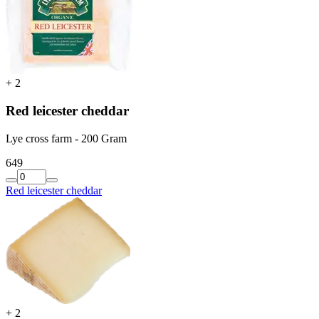
+
2
Red leicester cheddar
Lye cross farm - 200 Gram
6
49
Red leicester cheddar
+
2