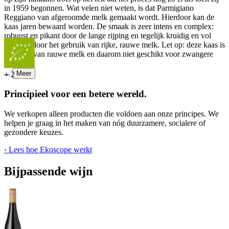
in 1959 begonnen. Wat velen niet weten, is dat Parmigiano
Reggiano van afgeroomde melk gemaakt wordt. Hierdoor kan de
kaas jaren bewaard worden. De smaak is zeer intens en complex:
robuust en pikant door de lange rijping en tegelijk kruidig en vol
karakter door het gebruik van rijke, rauwe melk. Let op: deze kaas is
gemaakt van rauwe melk en daarom niet geschikt voor zwangere
vrouwen.
...
Meer
+
2
Principieel voor een betere wereld.
We verkopen alleen producten die voldoen aan onze principes. We
helpen je graag in het maken van nóg duurzamere, socialere of
gezondere keuzes.
› Lees hoe Ekoscope werkt
Bijpassende wijn