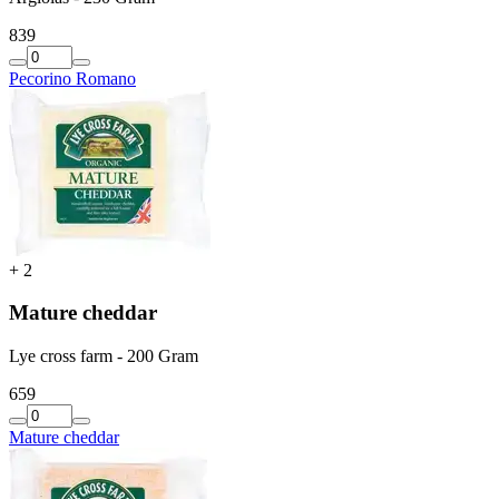
8
39
Pecorino Romano
+
2
Mature cheddar
Lye cross farm - 200 Gram
6
59
Mature cheddar