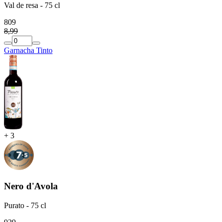
Val de resa - 75 cl
8
09
8
,
99
Garnacha Tinto
+
3
Nero d'Avola
Purato - 75 cl