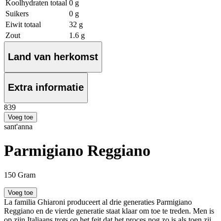
Koolhydraten totaal
0 g
Suikers
0 g
Eiwit totaal
32 g
Zout
1.6 g
Land van herkomst
Extra informatie
8
39
Voeg toe
sant'anna
Parmigiano Reggiano
150 Gram
Voeg toe
La familia Ghiaroni produceert al drie generaties Parmigiano
Reggiano en de vierde generatie staat klaar om toe te treden. Men is
op zijn Italiaans trots op het feit dat het proces nog zo is als toen zij