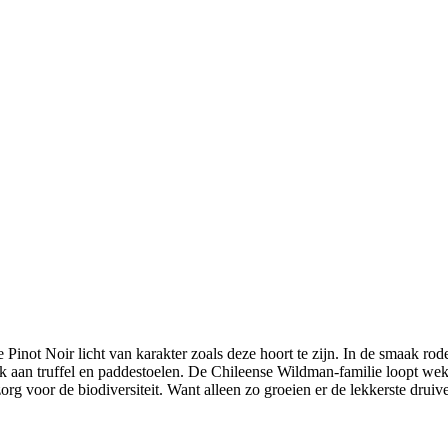
de Pinot Noir licht van karakter zoals deze hoort te zijn. In de smaak r
nk aan truffel en paddestoelen. De Chileense Wildman-familie loopt we
rg voor de biodiversiteit. Want alleen zo groeien er de lekkerste druiv