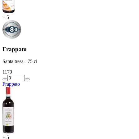
+
5
Frappato
Santa tresa - 75 cl
11
79
Frappato
+
5