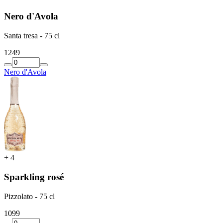
Nero d'Avola
Santa tresa - 75 cl
12
49
Nero d'Avola
+
4
Sparkling rosé
Pizzolato - 75 cl
10
99