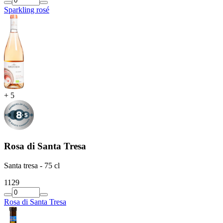
Sparkling rosé
+
5
Rosa di Santa Tresa
Santa tresa - 75 cl
11
29
Rosa di Santa Tresa