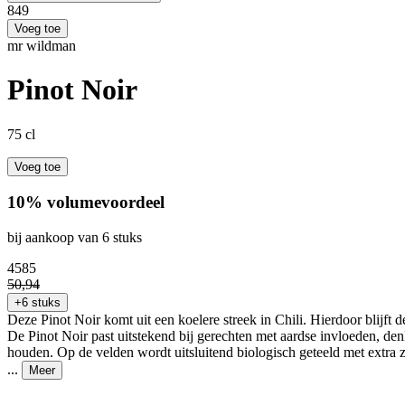
8
49
Voeg toe
mr wildman
Pinot Noir
75 cl
Voeg toe
10% volumevoordeel
bij aankoop van 6 stuks
45
85
50
,
94
+6 stuks
Deze Pinot Noir komt uit een koelere streek in Chili. Hierdoor blijft 
De Pinot Noir past uitstekend bij gerechten met aardse invloeden, de
houden. Op de velden wordt uitsluitend biologisch geteeld met extra zo
...
Meer