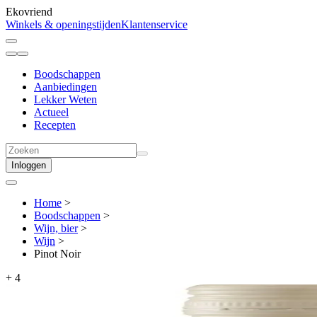
Ekovriend
Winkels & openingstijden
Klantenservice
Boodschappen
Aanbiedingen
Lekker Weten
Actueel
Recepten
Inloggen
Home
>
Boodschappen
>
Wijn, bier
>
Wijn
>
Pinot Noir
+
4