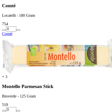
Comté
Locatelli - 180 Gram
7
54
Comté
+
3
Montello Parmesan Stick
Bioverde - 125 Gram
5
19