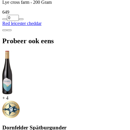
Lye cross farm - 200 Gram
6
49
Red leicester cheddar
Probeer ook eens
+
4
Dornfelder Spätburgunder