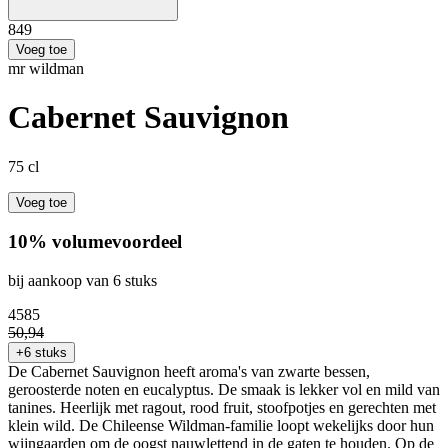
8
49
Voeg toe
mr wildman
Cabernet Sauvignon
75 cl
Voeg toe
10% volumevoordeel
bij aankoop van 6 stuks
45
85
50
,
94
+6 stuks
De Cabernet Sauvignon heeft aroma's van zwarte bessen,
geroosterde noten en eucalyptus. De smaak is lekker vol en mild van
tanines. Heerlijk met ragout, rood fruit, stoofpotjes en gerechten met
klein wild. De Chileense Wildman-familie loopt wekelijks door hun
wijngaarden om de oogst nauwlettend in de gaten te houden. Op de