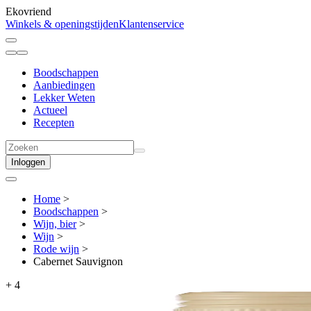
Ekovriend
Winkels & openingstijden
Klantenservice
Boodschappen
Aanbiedingen
Lekker Weten
Actueel
Recepten
Inloggen
Home
>
Boodschappen
>
Wijn, bier
>
Wijn
>
Rode wijn
>
Cabernet Sauvignon
+
4