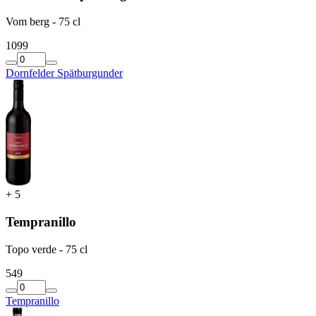
Vom berg - 75 cl
10
99
Dornfelder Spätburgunder
+
5
Tempranillo
Topo verde - 75 cl
5
49
Tempranillo