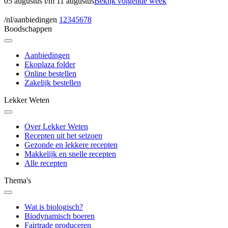
05 augustus
t/m
11 augustus
Bekijk volgende week
/nl/aanbiedingen
1
2
3
4
5
6
7
8
Boodschappen
Aanbiedingen
Ekoplaza folder
Online bestellen
Zakelijk bestellen
Lekker Weten
Over Lekker Weten
Recepten uit het seizoen
Gezonde en lekkere recepten
Makkelijk en snelle recepten
Alle recepten
Thema's
Wat is biologisch?
Biodynamisch boeren
Fairtrade produceren