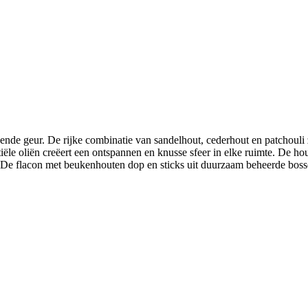
de geur. De rijke combinatie van sandelhout, cederhout en patchouli zo
iële oliën creëert een ontspannen en knusse sfeer in elke ruimte. De ho
n. De flacon met beukenhouten dop en sticks uit duurzaam beheerde bossen