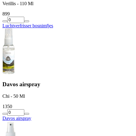
Verillis - 110 Ml
8
99
Luchtverfrisser bosnimfjes
Davos airspray
Chi - 50 Ml
13
50
Davos airspray