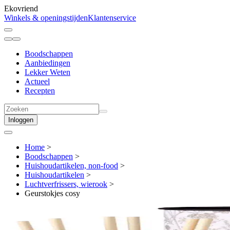
Ekovriend
Winkels & openingstijden
Klantenservice
Boodschappen
Aanbiedingen
Lekker Weten
Actueel
Recepten
Inloggen
Home
>
Boodschappen
>
Huishoudartikelen, non-food
>
Huishoudartikelen
>
Luchtverfrissers, wierook
>
Geurstokjes cosy