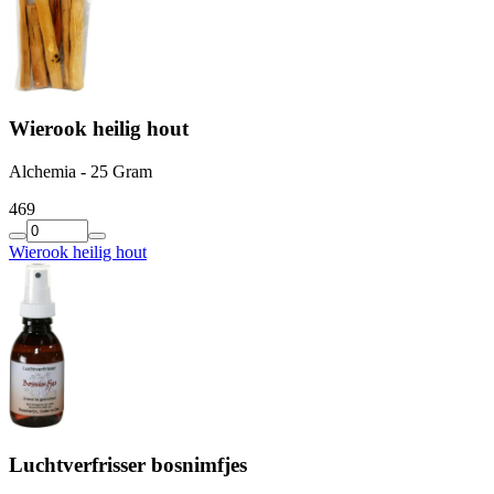
Wierook heilig hout
Alchemia - 25 Gram
4
69
Wierook heilig hout
Luchtverfrisser bosnimfjes