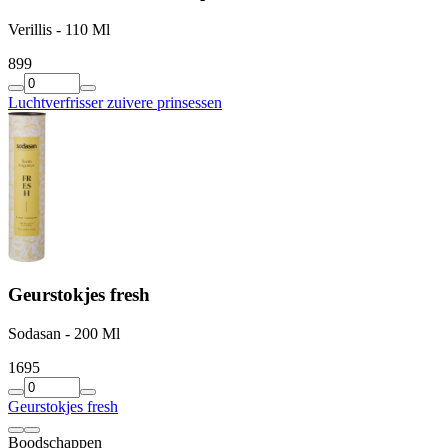
Verillis - 110 Ml
8
99
Luchtverfrisser zuivere prinsessen
Geurstokjes fresh
Sodasan - 200 Ml
16
95
Geurstokjes fresh
Boodschappen