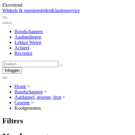
Ekovriend
Winkels & openingstijden
Klantenservice
Boodschappen
Aanbiedingen
Lekker Weten
Actueel
Recepten
Inloggen
Home
>
Boodschappen
>
Aardappel, groente, fruit
>
Groente
>
Koolgroenten
Filters