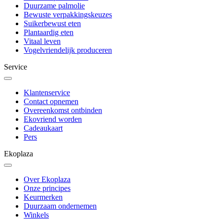
Duurzame palmolie
Bewuste verpakkingskeuzes
Suikerbewust eten
Plantaardig eten
Vitaal leven
Vogelvriendelijk produceren
Service
Klantenservice
Contact opnemen
Overeenkomst ontbinden
Ekovriend worden
Cadeaukaart
Pers
Ekoplaza
Over Ekoplaza
Onze principes
Keurmerken
Duurzaam ondernemen
Winkels