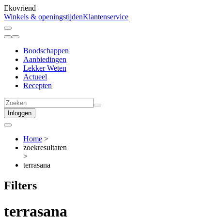
Ekovriend
Winkels & openingstijden
Klantenservice
Boodschappen
Aanbiedingen
Lekker Weten
Actueel
Recepten
Inloggen
Home
>
zoekresultaten
>
terrasana
Filters
terrasana