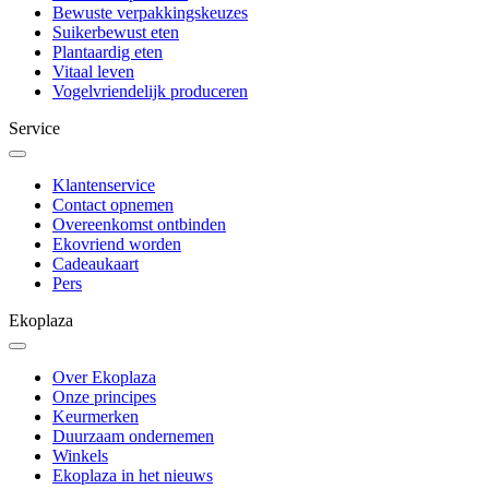
Bewuste verpakkingskeuzes
Suikerbewust eten
Plantaardig eten
Vitaal leven
Vogelvriendelijk produceren
Service
Klantenservice
Contact opnemen
Overeenkomst ontbinden
Ekovriend worden
Cadeaukaart
Pers
Ekoplaza
Over Ekoplaza
Onze principes
Keurmerken
Duurzaam ondernemen
Winkels
Ekoplaza in het nieuws