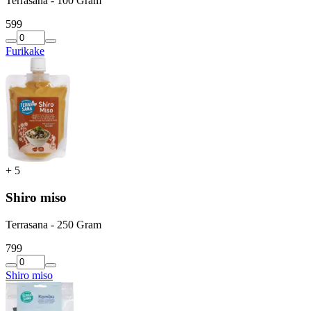
Terrasana - 100 Gram
5
99
Furikake
+
5
Shiro miso
Terrasana - 250 Gram
7
99
Shiro miso