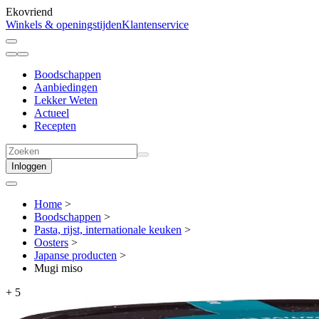
Ekovriend
Winkels & openingstijden
Klantenservice
Boodschappen
Aanbiedingen
Lekker Weten
Actueel
Recepten
Inloggen
Home
>
Boodschappen
>
Pasta, rijst, internationale keuken
>
Oosters
>
Japanse producten
>
Mugi miso
+
5