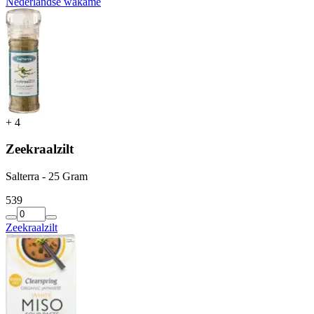
Nederlandse wakame
+
4
Zeekraalzilt
Salterra - 25 Gram
5
39
Zeekraalzilt