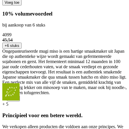
Voeg toe
10% volumevoordeel
bij aankoop van 6 stuks
40
99
45
,
54
+6 stuks
Ongepasteuriseerde mugi miso is een hartige smaakmaker uit Japan
die op authentieke wijze wordt gemaakt van gefermenteerde
sojabonen en gerst. Het fermenteert minimaal 12 maanden in 100
jaar oude cederhouten vaten, wat de smaak verdiept en gezonde
eigenschappen toevoegt. Het resultaat is een authentiek smakende
Japanse smaakmaker die qua smaak tussen hatcho en shiro miso ligt.
Een perfecte mix van alle vijf de smaken, gemiddeld krachtig van
smaak. Erg lekker om misosoep van te maken, maar ook bij noodle-,
groente- en tofugerechten.
...
Meer
+
5
Principieel voor een betere wereld.
We verkopen alleen producten die voldoen aan onze principes. We