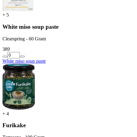
+
5
White miso soup paste
Clearspring - 60 Gram
3
89
White miso soup paste
+
4
Furikake