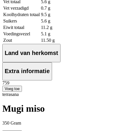
Vet totaal
5.6 g
Vet verzadigd
0.7 g
Koolhydraten totaal
9.5 g
Suikers
5.6 g
Eiwit totaal
11.2 g
Voedingsvezel
5.1 g
Zout
11.50 g
Land van herkomst
Extra informatie
7
59
Voeg toe
terrasana
Mugi miso
350 Gram