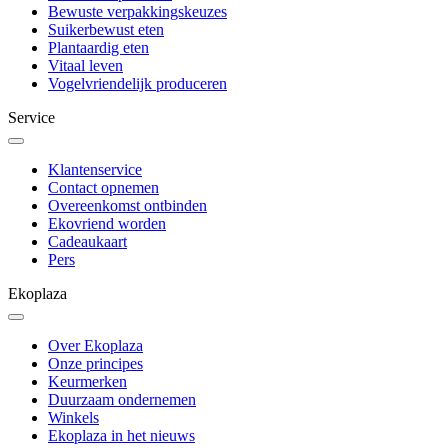
Bewuste verpakkingskeuzes
Suikerbewust eten
Plantaardig eten
Vitaal leven
Vogelvriendelijk produceren
Service
Klantenservice
Contact opnemen
Overeenkomst ontbinden
Ekovriend worden
Cadeaukaart
Pers
Ekoplaza
Over Ekoplaza
Onze principes
Keurmerken
Duurzaam ondernemen
Winkels
Ekoplaza in het nieuws