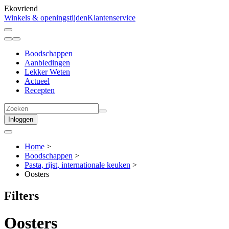
Ekovriend
Winkels & openingstijden
Klantenservice
Boodschappen
Aanbiedingen
Lekker Weten
Actueel
Recepten
Inloggen
Home
>
Boodschappen
>
Pasta, rijst, internationale keuken
>
Oosters
Filters
Oosters