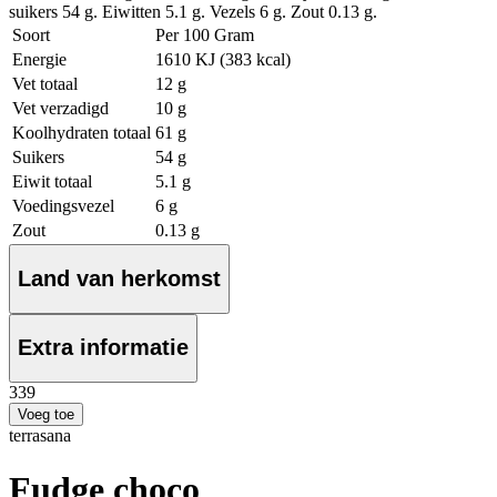
suikers 54 g. Eiwitten 5.1 g. Vezels 6 g. Zout 0.13 g.
Soort
Per 100 Gram
Energie
1610 KJ (383 kcal)
Vet totaal
12 g
Vet verzadigd
10 g
Koolhydraten totaal
61 g
Suikers
54 g
Eiwit totaal
5.1 g
Voedingsvezel
6 g
Zout
0.13 g
Land van herkomst
Extra informatie
3
39
Voeg toe
terrasana
Fudge choco