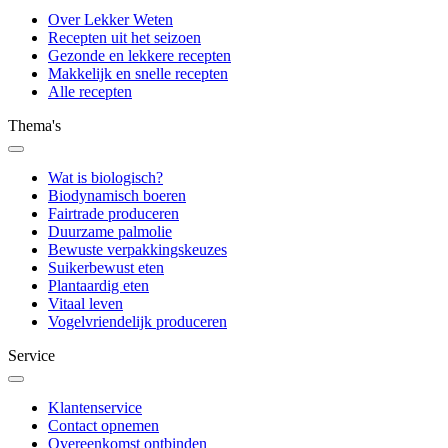
Over Lekker Weten
Recepten uit het seizoen
Gezonde en lekkere recepten
Makkelijk en snelle recepten
Alle recepten
Thema's
Wat is biologisch?
Biodynamisch boeren
Fairtrade produceren
Duurzame palmolie
Bewuste verpakkingskeuzes
Suikerbewust eten
Plantaardig eten
Vitaal leven
Vogelvriendelijk produceren
Service
Klantenservice
Contact opnemen
Overeenkomst ontbinden