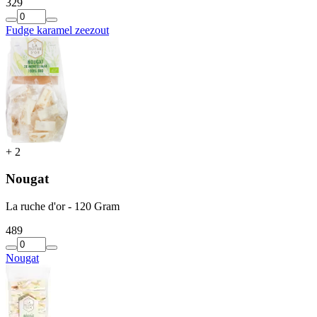
3
29
Fudge karamel zeezout
+
2
Nougat
La ruche d'or - 120 Gram
4
89
Nougat