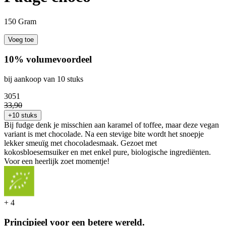
150 Gram
Voeg toe
10% volumevoordeel
bij aankoop van 10 stuks
30
51
33
,
90
+10 stuks
Bij fudge denk je misschien aan karamel of toffee, maar deze vegan
variant is met chocolade. Na een stevige bite wordt het snoepje
lekker smeuïg met chocoladesmaak. Gezoet met
kokosbloesemsuiker en met enkel pure, biologische ingrediënten.
Voor een heerlijk zoet momentje!
+
4
Principieel voor een betere wereld.