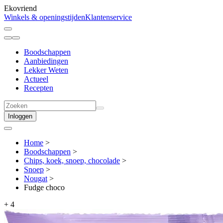
Ekovriend
Winkels & openingstijden
Klantenservice
Boodschappen
Aanbiedingen
Lekker Weten
Actueel
Recepten
Inloggen
Home
>
Boodschappen
>
Chips, koek, snoep, chocolade
>
Snoep
>
Nougat
>
Fudge choco
+
4