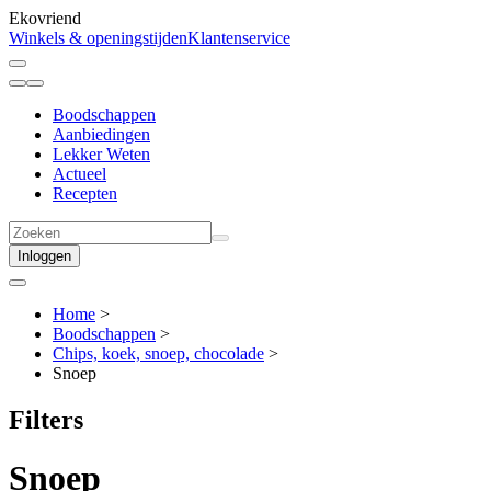
Ekovriend
Winkels & openingstijden
Klantenservice
Boodschappen
Aanbiedingen
Lekker Weten
Actueel
Recepten
Inloggen
Home
>
Boodschappen
>
Chips, koek, snoep, chocolade
>
Snoep
Filters
Snoep