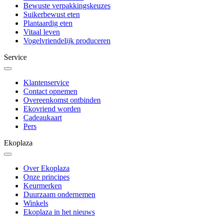
Bewuste verpakkingskeuzes
Suikerbewust eten
Plantaardig eten
Vitaal leven
Vogelvriendelijk produceren
Service
Klantenservice
Contact opnemen
Overeenkomst ontbinden
Ekovriend worden
Cadeaukaart
Pers
Ekoplaza
Over Ekoplaza
Onze principes
Keurmerken
Duurzaam ondernemen
Winkels
Ekoplaza in het nieuws