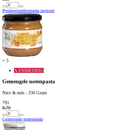
Pompoenpittenpasta zeezout
+
5
AANBIEDING
Gemengde notenpasta
Nice & nuts - 330 Gram
7
91
8
,
79
Gemengde notenpasta