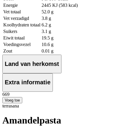
Energie
2445 KJ (583 kcal)
Vet totaal
52.0 g
Vet verzadigd
3.8 g
Koolhydraten totaal
6.2 g
Suikers
3.1 g
Eiwit totaal
19.5 g
Voedingsvezel
10.6 g
Zout
0.01 g
Land van herkomst
Extra informatie
6
69
Voeg toe
terrasana
Amandelpasta