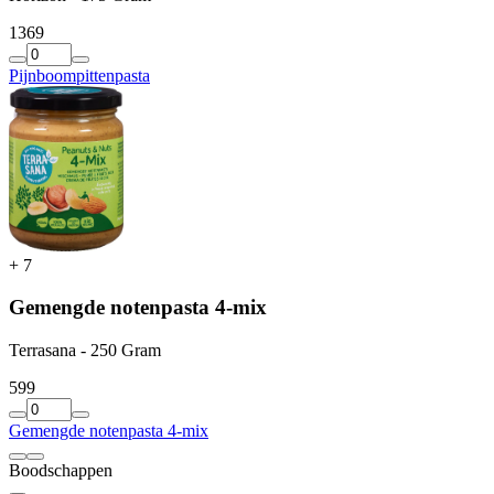
13
69
Pijnboompittenpasta
+
7
Gemengde notenpasta 4-mix
Terrasana - 250 Gram
5
99
Gemengde notenpasta 4-mix
Boodschappen