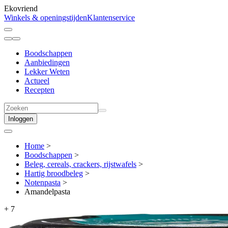
Ekovriend
Winkels & openingstijden
Klantenservice
Boodschappen
Aanbiedingen
Lekker Weten
Actueel
Recepten
Inloggen
Home
>
Boodschappen
>
Beleg, cereals, crackers, rijstwafels
>
Hartig broodbeleg
>
Notenpasta
>
Amandelpasta
+
7