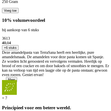
250 Gram
Voeg toe
10% volumevoordeel
bij aankoop van 6 stuks
36
13
40
,
14
+6 stuks
Deze amandelpasta van TerraSana heeft een heerlijke, pure
amandelsmaak. De amandelen voor deze pasta komen uit Spanje.
Ze worden licht geroosterd en vervolgens vermalen. Heerlijk op
brood of een cracker en om door baksels of smoothies te mengen. Er
kan na verloop van tijd een laagje olie op de pasta onstaan; gewoon
even roeren. Geniet ervan!
...
Meer
+
7
Principieel voor een betere wereld.