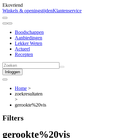
Ekovriend
Winkels & openingstijden
Klantenservice
Boodschappen
Aanbiedingen
Lekker Weten
Actueel
Recepten
Inloggen
Home
>
zoekresultaten
>
gerookte%20vis
Filters
gerookte%20vis