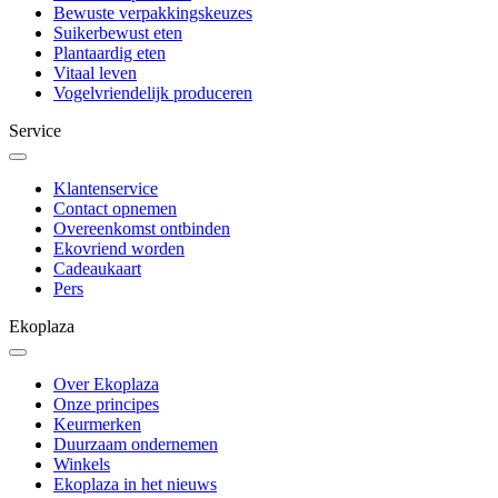
Bewuste verpakkingskeuzes
Suikerbewust eten
Plantaardig eten
Vitaal leven
Vogelvriendelijk produceren
Service
Klantenservice
Contact opnemen
Overeenkomst ontbinden
Ekovriend worden
Cadeaukaart
Pers
Ekoplaza
Over Ekoplaza
Onze principes
Keurmerken
Duurzaam ondernemen
Winkels
Ekoplaza in het nieuws