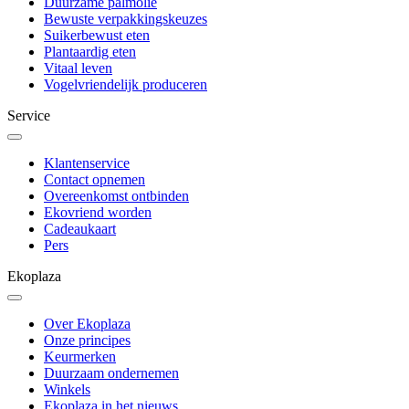
Duurzame palmolie
Bewuste verpakkingskeuzes
Suikerbewust eten
Plantaardig eten
Vitaal leven
Vogelvriendelijk produceren
Service
Klantenservice
Contact opnemen
Overeenkomst ontbinden
Ekovriend worden
Cadeaukaart
Pers
Ekoplaza
Over Ekoplaza
Onze principes
Keurmerken
Duurzaam ondernemen
Winkels
Ekoplaza in het nieuws