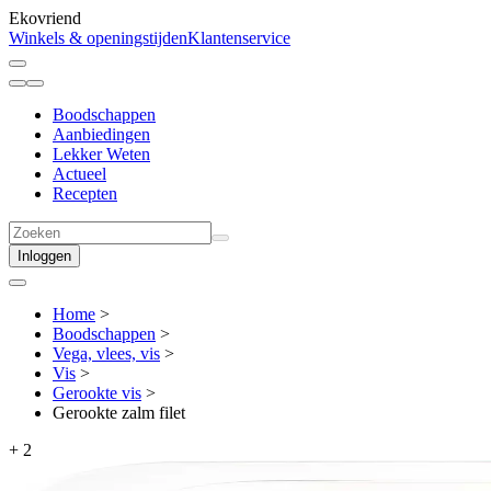
Ekovriend
Winkels & openingstijden
Klantenservice
Boodschappen
Aanbiedingen
Lekker Weten
Actueel
Recepten
Inloggen
Home
>
Boodschappen
>
Vega, vlees, vis
>
Vis
>
Gerookte vis
>
Gerookte zalm filet
+
2