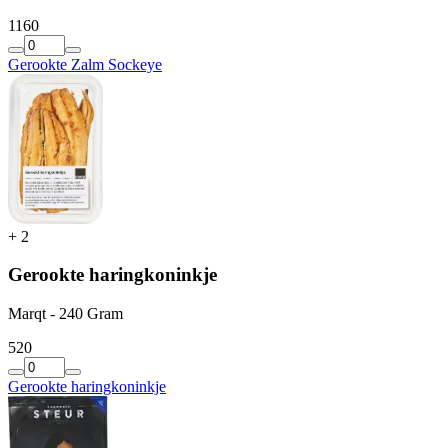
11
60
Gerookte Zalm Sockeye
+
2
Gerookte haringkoninkje
Marqt - 240 Gram
5
20
Gerookte haringkoninkje