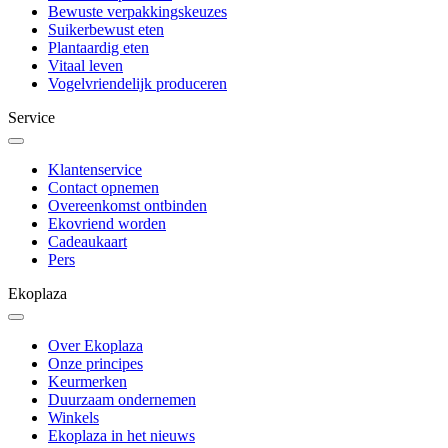
Bewuste verpakkingskeuzes
Suikerbewust eten
Plantaardig eten
Vitaal leven
Vogelvriendelijk produceren
Service
Klantenservice
Contact opnemen
Overeenkomst ontbinden
Ekovriend worden
Cadeaukaart
Pers
Ekoplaza
Over Ekoplaza
Onze principes
Keurmerken
Duurzaam ondernemen
Winkels
Ekoplaza in het nieuws