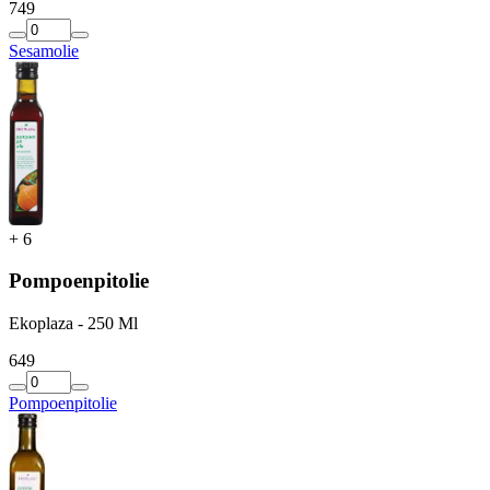
7
49
Sesamolie
+
6
Pompoenpitolie
Ekoplaza - 250 Ml
6
49
Pompoenpitolie