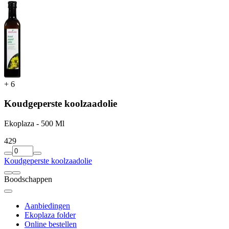
+
6
Koudgeperste koolzaadolie
Ekoplaza - 500 Ml
4
29
Koudgeperste koolzaadolie
Boodschappen
Aanbiedingen
Ekoplaza folder
Online bestellen