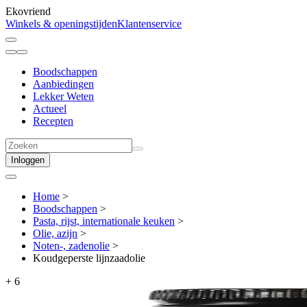
Ekovriend
Winkels & openingstijden
Klantenservice
Boodschappen
Aanbiedingen
Lekker Weten
Actueel
Recepten
Inloggen
Home
>
Boodschappen
>
Pasta, rijst, internationale keuken
>
Olie, azijn
>
Noten-, zadenolie
>
Koudgeperste lijnzaadolie
+
6