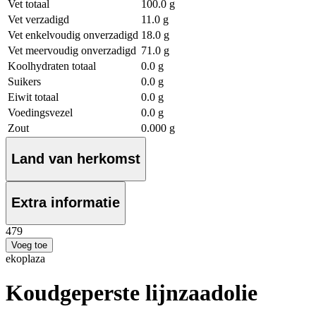
Vet totaal
100.0 g
Vet verzadigd
11.0 g
Vet enkelvoudig onverzadigd
18.0 g
Vet meervoudig onverzadigd
71.0 g
Koolhydraten totaal
0.0 g
Suikers
0.0 g
Eiwit totaal
0.0 g
Voedingsvezel
0.0 g
Zout
0.000 g
Land van herkomst
Extra informatie
4
79
Voeg toe
ekoplaza
Koudgeperste lijnzaadolie