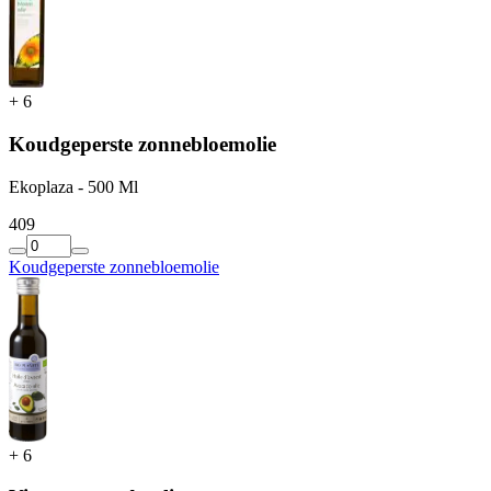
+
6
Koudgeperste zonnebloemolie
Ekoplaza - 500 Ml
4
09
Koudgeperste zonnebloemolie
+
6