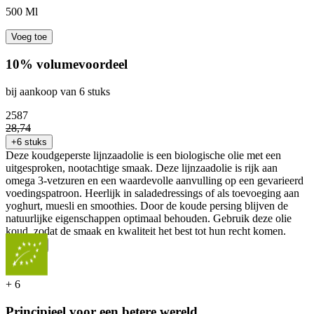
500 Ml
Voeg toe
10% volumevoordeel
bij aankoop van 6 stuks
25
87
28
,
74
+6 stuks
Deze koudgeperste lijnzaadolie is een biologische olie met een
uitgesproken, nootachtige smaak. Deze lijnzaadolie is rijk aan
omega 3-vetzuren en een waardevolle aanvulling op een gevarieerd
voedingspatroon. Heerlijk in saladedressings of als toevoeging aan
yoghurt, muesli en smoothies. Door de koude persing blijven de
natuurlijke eigenschappen optimaal behouden. Gebruik deze olie
koud, zodat de smaak en kwaliteit het best tot hun recht komen.
...
Meer
+
6
Principieel voor een betere wereld.