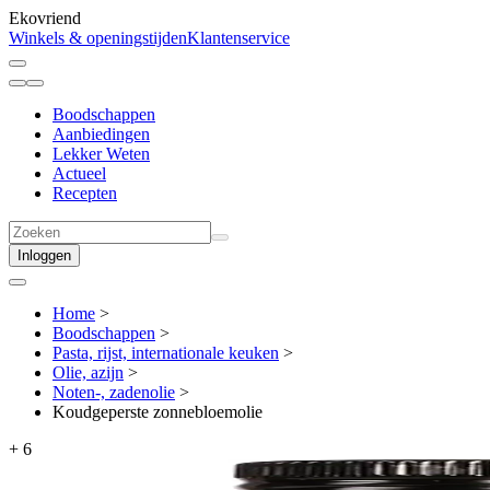
Ekovriend
Winkels & openingstijden
Klantenservice
Boodschappen
Aanbiedingen
Lekker Weten
Actueel
Recepten
Inloggen
Home
>
Boodschappen
>
Pasta, rijst, internationale keuken
>
Olie, azijn
>
Noten-, zadenolie
>
Koudgeperste zonnebloemolie
+
6