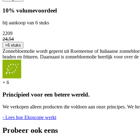
10% volumevoordeel
bij aankoop van 6 stuks
22
09
24
,
54
+6 stuks
Zonnebloemolie wordt geperst uit Roemeense of Italiaanse zonnebloem
braden en frituren. Daarnaast is zonnebloemolie heerlijk voor over de
+
6
Principieel voor een betere wereld.
We verkopen alleen producten die voldoen aan onze principes. We hel
› Lees hoe Ekoscope werkt
Probeer ook eens