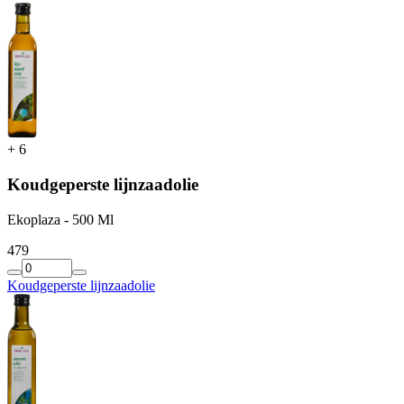
+
6
Koudgeperste lijnzaadolie
Ekoplaza - 500 Ml
4
79
Koudgeperste lijnzaadolie