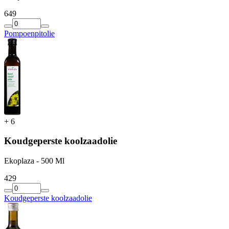
6
49
Pompoenpitolie
+
6
Koudgeperste koolzaadolie
Ekoplaza - 500 Ml
4
29
Koudgeperste koolzaadolie