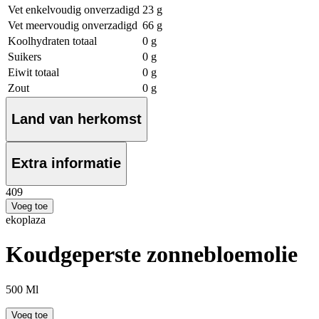
Vet enkelvoudig onverzadigd
23 g
Vet meervoudig onverzadigd
66 g
Koolhydraten totaal
0 g
Suikers
0 g
Eiwit totaal
0 g
Zout
0 g
Land van herkomst
Extra informatie
4
09
Voeg toe
ekoplaza
Koudgeperste zonnebloemolie
500 Ml
Voeg toe