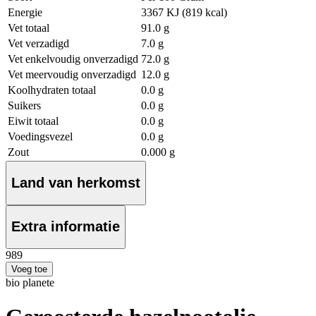
Energie
3367 KJ (819 kcal)
Vet totaal
91.0 g
Vet verzadigd
7.0 g
Vet enkelvoudig onverzadigd
72.0 g
Vet meervoudig onverzadigd
12.0 g
Koolhydraten totaal
0.0 g
Suikers
0.0 g
Eiwit totaal
0.0 g
Voedingsvezel
0.0 g
Zout
0.000 g
Land van herkomst
Extra informatie
9
89
Voeg toe
bio planete