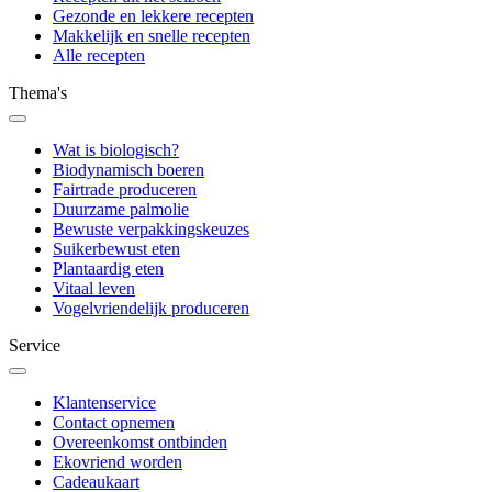
Gezonde en lekkere recepten
Makkelijk en snelle recepten
Alle recepten
Thema's
Wat is biologisch?
Biodynamisch boeren
Fairtrade produceren
Duurzame palmolie
Bewuste verpakkingskeuzes
Suikerbewust eten
Plantaardig eten
Vitaal leven
Vogelvriendelijk produceren
Service
Klantenservice
Contact opnemen
Overeenkomst ontbinden
Ekovriend worden
Cadeaukaart