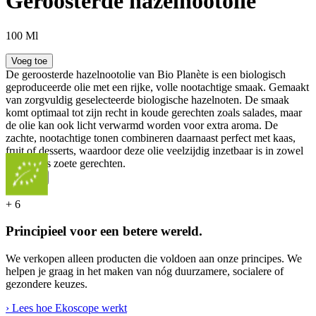
Geroosterde hazelnootolie
100 Ml
Voeg toe
De geroosterde hazelnootolie van Bio Planète is een biologisch
geproduceerde olie met een rijke, volle nootachtige smaak. Gemaakt
van zorgvuldig geselecteerde biologische hazelnoten. De smaak
komt optimaal tot zijn recht in koude gerechten zoals salades, maar
de olie kan ook licht verwarmd worden voor extra aroma. De
zachte, nootachtige tonen combineren daarnaast perfect met kaas,
fruit of desserts, waardoor deze olie veelzijdig inzetbaar is in zowel
hartige als zoete gerechten.
...
Meer
+
6
Principieel voor een betere wereld.
We verkopen alleen producten die voldoen aan onze principes. We
helpen je graag in het maken van nóg duurzamere, socialere of
gezondere keuzes.
› Lees hoe Ekoscope werkt