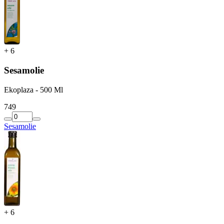
+
6
Sesamolie
Ekoplaza - 500 Ml
7
49
Sesamolie
+
6