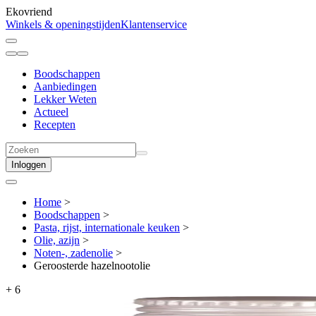
Ekovriend
Winkels & openingstijden
Klantenservice
Boodschappen
Aanbiedingen
Lekker Weten
Actueel
Recepten
Inloggen
Home
>
Boodschappen
>
Pasta, rijst, internationale keuken
>
Olie, azijn
>
Noten-, zadenolie
>
Geroosterde hazelnootolie
+
6