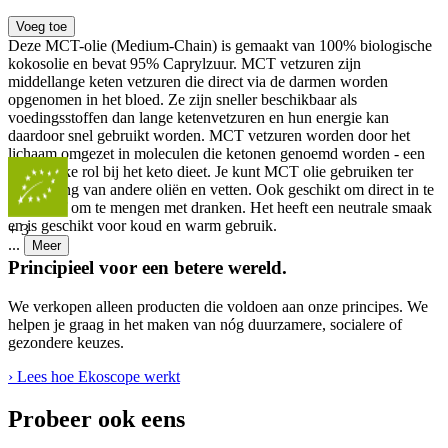
Voeg toe
Deze MCT-olie (Medium-Chain) is gemaakt van 100% biologische
kokosolie en bevat 95% Caprylzuur. MCT vetzuren zijn
middellange keten vetzuren die direct via de darmen worden
opgenomen in het bloed. Ze zijn sneller beschikbaar als
voedingsstoffen dan lange ketenvetzuren en hun energie kan
daardoor snel gebruikt worden. MCT vetzuren worden door het
lichaam omgezet in moleculen die ketonen genoemd worden - een
belangrijke rol bij het keto dieet. Je kunt MCT olie gebruiken ter
vervanging van andere oliën en vetten. Ook geschikt om direct in te
nemen of om te mengen met dranken. Het heeft een neutrale smaak
en is geschikt voor koud en warm gebruik.
+
3
...
Meer
Principieel voor een betere wereld.
We verkopen alleen producten die voldoen aan onze principes. We
helpen je graag in het maken van nóg duurzamere, socialere of
gezondere keuzes.
› Lees hoe Ekoscope werkt
Probeer ook eens