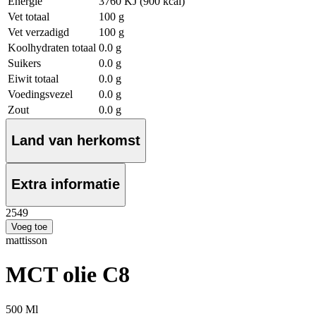
Energie
3760 KJ (900 kcal)
Vet totaal
100 g
Vet verzadigd
100 g
Koolhydraten totaal
0.0 g
Suikers
0.0 g
Eiwit totaal
0.0 g
Voedingsvezel
0.0 g
Zout
0.0 g
Land van herkomst
Extra informatie
25
49
Voeg toe
mattisson
MCT olie C8
500 Ml