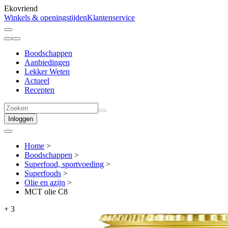
Ekovriend
Winkels & openingstijden
Klantenservice
Boodschappen
Aanbiedingen
Lekker Weten
Actueel
Recepten
Inloggen
Home
>
Boodschappen
>
Superfood, sportvoeding
>
Superfoods
>
Olie en azijn
>
MCT olie C8
+
3