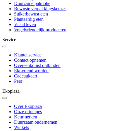
Duurzame palmolie
Bewuste verpakkingskeuzes
Suikerbewust eten
Plantaardig eten
Vitaal leven
Vogelvriendelijk produceren
Service
Klantenservice
Contact opnemen
Overeenkomst ontbinden
Ekovriend worden
Cadeaukaart
Pers
Ekoplaza
Over Ekoplaza
Onze principes
Keurmerken
Duurzaam ondernemen
Winkels