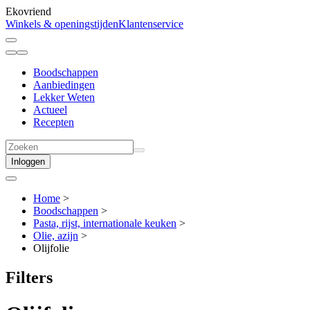
Ekovriend
Winkels & openingstijden
Klantenservice
Boodschappen
Aanbiedingen
Lekker Weten
Actueel
Recepten
Inloggen
Home
>
Boodschappen
>
Pasta, rijst, internationale keuken
>
Olie, azijn
>
Olijfolie
Filters