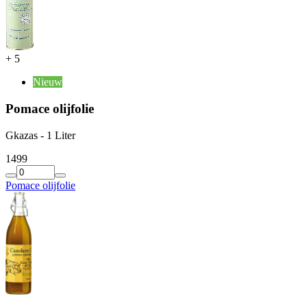
+
5
Nieuw
Pomace olijfolie
Gkazas - 1 Liter
14
99
Pomace olijfolie