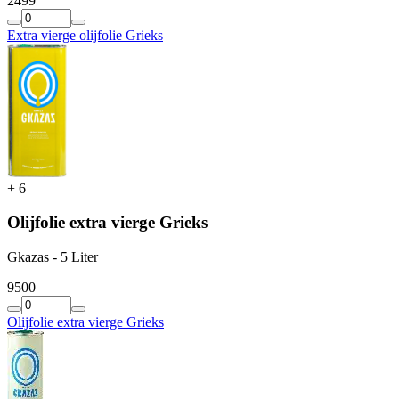
24
99
Extra vierge olijfolie Grieks
+
6
Olijfolie extra vierge Grieks
Gkazas - 5 Liter
95
00
Olijfolie extra vierge Grieks