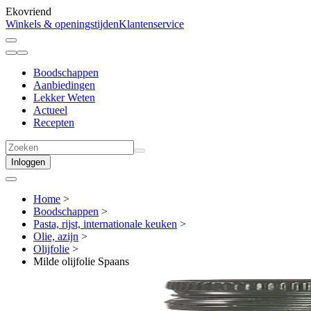
Ekovriend
Winkels & openingstijden
Klantenservice
Boodschappen
Aanbiedingen
Lekker Weten
Actueel
Recepten
Inloggen
Home
>
Boodschappen
>
Pasta, rijst, internationale keuken
>
Olie, azijn
>
Olijfolie
>
Milde olijfolie Spaans