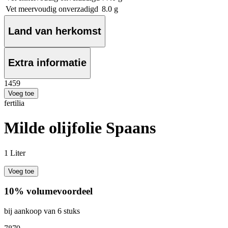
Vet meervoudig onverzadigd
8.0 g
Land van herkomst
Extra informatie
14
59
Voeg toe
fertilia
Milde olijfolie Spaans
1 Liter
Voeg toe
10% volumevoordeel
bij aankoop van 6 stuks