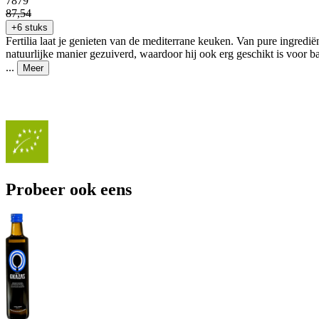
78
79
87
,
54
+6 stuks
Fertilia laat je genieten van de mediterrane keuken. Van pure ingrediënt
natuurlijke manier gezuiverd, waardoor hij ook erg geschikt is voor b
...
Meer
Probeer ook eens