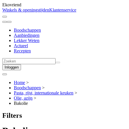
Ekovriend
Winkels & openingstijden
Klantenservice
Boodschappen
Aanbiedingen
Lekker Weten
Actueel
Recepten
Inloggen
Home
>
Boodschappen
>
Pasta, rijst, internationale keuken
>
Olie, azijn
>
Bakolie
Filters