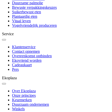
Duurzame palmolie
Bewuste verpakkingskeuzes
Suikerbewust eten
Plantaardig eten
Vitaal leven
Vogelvriendelijk produceren
Service
Klantenservice
Contact opnemen
Overeenkomst ontbinden
Ekovriend worden
Cadeaukaart
Pers
Ekoplaza
Over Ekoplaza
Onze principes
Keurmerken
Duurzaam ondernemen
Winkels