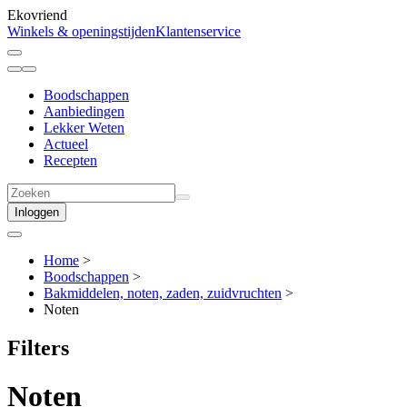
Ekovriend
Winkels & openingstijden
Klantenservice
Boodschappen
Aanbiedingen
Lekker Weten
Actueel
Recepten
Inloggen
Home
>
Boodschappen
>
Bakmiddelen, noten, zaden, zuidvruchten
>
Noten
Filters
Noten