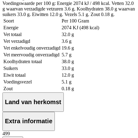
Voedingswaarde per 100 g: Energie 2074 kJ / 498 kcal. Vetten 32.0
g waarvan verzadigde vetzuren 3.6 g. Koolhydraten 38.0 g waarvan
suikers 33.0 g. Eiwitten 12.0 g. Vezels 5.1 g. Zout 0.18 g.
Soort
Per 100 Gram
Energie
2074 KJ (498 kcal)
Vet totaal
32.0 g
Vet verzadigd
3.6 g
Vet enkelvoudig onverzadigd
19.6 g
Vet meervoudig onverzadigd
5.7 g
Koolhydraten totaal
38.0 g
Suikers
33.0 g
Eiwit totaal
12.0 g
Voedingsvezel
5.1 g
Zout
0.18 g
Land van herkomst
Extra informatie
4
99