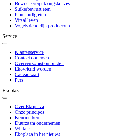
Bewuste verpakkingskeuzes
Suikerbewust eten
Plantaardig eten
Vitaal leven
Vogelvriendelijk produceren
Service
Klantenservice
Contact opnemen
Overeenkomst ontbinden
Ekovriend worden
Cadeaukaart
Pers
Ekoplaza
Over Ekoplaza
Onze principes
Keurmerken
Duurzaam ondernemen
Winkels
Ekoplaza in het nieuws