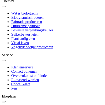
Thema's
Wat is biologisch?
Biodynamisch boeren
Fairtrade produceren
Duurzame palmolie
Bewuste verpakkingskeuzes
Suikerbewust eten
Plantaardig eten
Vitaal leven
Vogelvriendelijk produceren
Service
Klantenservice
Contact opnemen
Overeenkomst ontbinden
Ekovriend worden
Cadeaukaart
Pers
Ekoplaza