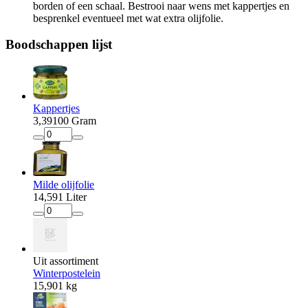
borden of een schaal. Bestrooi naar wens met kappertjes en
besprenkel eventueel met wat extra olijfolie.
Boodschappen
lijst
Kappertjes
3
,
39
100 Gram
Milde olijfolie
14
,
59
1 Liter
Uit assortiment
Winterpostelein
15
,
90
1 kg