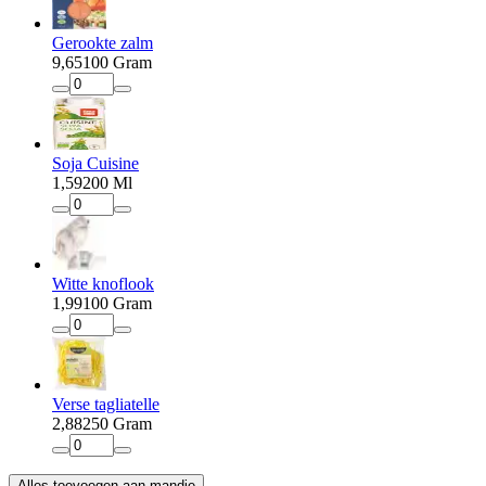
Gerookte zalm
9
,
65
100 Gram
Soja Cuisine
1
,
59
200 Ml
Witte knoflook
1
,
99
100 Gram
Verse tagliatelle
2
,
88
250 Gram
Alles toevoegen aan mandje