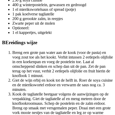
250 g soya cuisine
400 g winterpostelein, gewassen en gedroogd
1 el mierikswortelsaus of spread (potje)
1 pak koelverse tagliatelle
200 g gerookte zalm, in reepjes
Zwarte peper uit de molen
Optioneel:
1 el kappertjes, uitgelekt
BEreidings
wijze
Breng een grote pan water aan de kook (voor de pasta) en
voeg zout toe als het kookt. Verhit intussen 2 eetlepels olijfolie
in een koekenpan en voeg de postelein toe. Laat al
omscheppend slinken en schep dan uit de pan. Zet de pan
terug op het vuur, verhit 2 eetlepels olijfolie en fruit hierin de
knoflook 1 minuut.
Giet de wijn erbij en kook tot de helft in. Roer de soya cuisine
en de mierikswortel erdoor en verwarm de saus nog ca. 3
minuten.
Kook de tagliatelle beetgaar volgens de aanwijzingen op de
verpakking. Giet de tagliatelle af en meng meteen door de
knoflookroomsaus. Schep de postelein en de zalm erdoor.
Breng op smaak met versgemalen peper. Draai met een grote
vork mooie nestjes van de tagliatelle en leg ze op warme