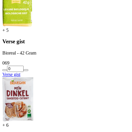
+
5
Verse gist
Bioreal - 42 Gram
0
69
Verse gist
+
6