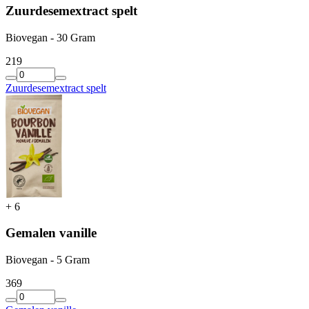
Zuurdesemextract spelt
Biovegan - 30 Gram
2
19
Zuurdesemextract spelt
+
6
Gemalen vanille
Biovegan - 5 Gram
3
69