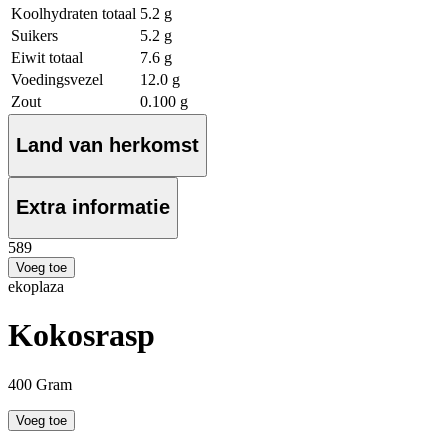
Koolhydraten totaal
5.2 g
Suikers
5.2 g
Eiwit totaal
7.6 g
Voedingsvezel
12.0 g
Zout
0.100 g
Land van herkomst
Extra informatie
5
89
Voeg toe
ekoplaza
Kokosrasp
400 Gram
Voeg toe