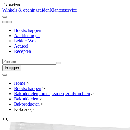
Ekovriend
Winkels & openingstijden
Klantenservice
Boodschappen
Aanbiedingen
Lekker Weten
Actueel
Recepten
Inloggen
Home
>
Boodschappen
>
Bakmiddelen, noten, zaden, zuidvruchten
>
Bakmiddelen
>
Bakproducten
>
Kokosrasp
+
6