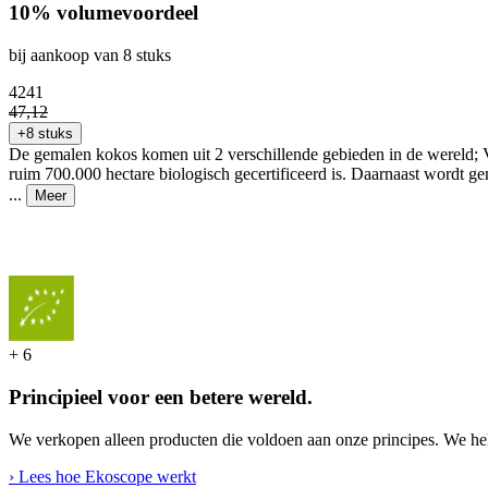
10% volumevoordeel
bij aankoop van 8 stuks
42
41
47
,
12
+8 stuks
De gemalen kokos komen uit 2 verschillende gebieden in de wereld; 
ruim 700.000 hectare biologisch gecertificeerd is. Daarnaast wordt g
...
Meer
+
6
Principieel voor een betere wereld.
We verkopen alleen producten die voldoen aan onze principes. We hel
› Lees hoe Ekoscope werkt