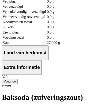
Vet totaal
0.0 g
Vet verzadigd
0.0 g
Vet enkelvoudig onverzadigd
0.0 g
Vet meervoudig onverzadigd
0.0 g
Koolhydraten totaal
0.0 g
Suikers
0.0 g
Eiwit totaal
0.0 g
Voedingsvezel
0.0 g
Zout
27.000 g
Land van herkomst
Extra informatie
3
29
Voeg toe
tammi
Baksoda (zuiveringszout)