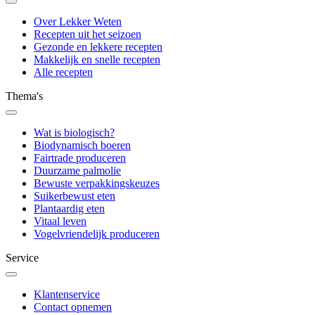
Over Lekker Weten
Recepten uit het seizoen
Gezonde en lekkere recepten
Makkelijk en snelle recepten
Alle recepten
Thema's
Wat is biologisch?
Biodynamisch boeren
Fairtrade produceren
Duurzame palmolie
Bewuste verpakkingskeuzes
Suikerbewust eten
Plantaardig eten
Vitaal leven
Vogelvriendelijk produceren
Service
Klantenservice
Contact opnemen