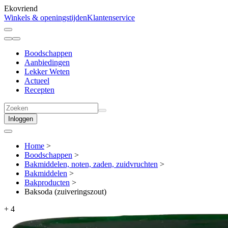
Ekovriend
Winkels & openingstijden
Klantenservice
Boodschappen
Aanbiedingen
Lekker Weten
Actueel
Recepten
Inloggen
Home
>
Boodschappen
>
Bakmiddelen, noten, zaden, zuidvruchten
>
Bakmiddelen
>
Bakproducten
>
Baksoda (zuiveringszout)
+
4