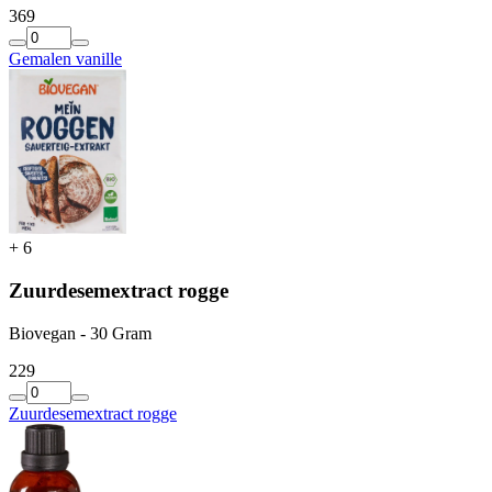
3
69
Gemalen vanille
+
6
Zuurdesemextract rogge
Biovegan - 30 Gram
2
29
Zuurdesemextract rogge