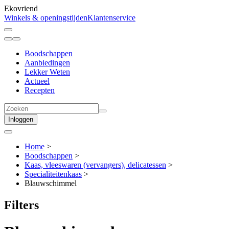
Ekovriend
Winkels & openingstijden
Klantenservice
Boodschappen
Aanbiedingen
Lekker Weten
Actueel
Recepten
Inloggen
Home
>
Boodschappen
>
Kaas, vleeswaren (vervangers), delicatessen
>
Specialiteitenkaas
>
Blauwschimmel
Filters