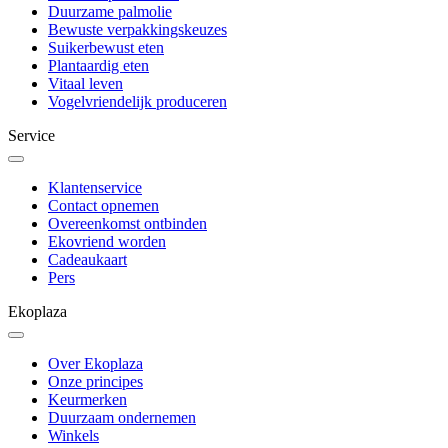
Duurzame palmolie
Bewuste verpakkingskeuzes
Suikerbewust eten
Plantaardig eten
Vitaal leven
Vogelvriendelijk produceren
Service
Klantenservice
Contact opnemen
Overeenkomst ontbinden
Ekovriend worden
Cadeaukaart
Pers
Ekoplaza
Over Ekoplaza
Onze principes
Keurmerken
Duurzaam ondernemen
Winkels