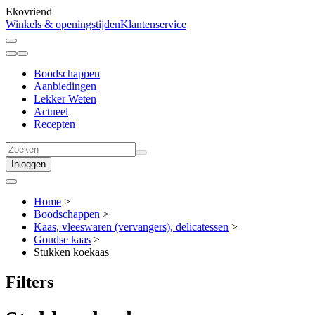
Ekovriend
Winkels & openingstijden
Klantenservice
Boodschappen
Aanbiedingen
Lekker Weten
Actueel
Recepten
Inloggen
Home
>
Boodschappen
>
Kaas, vleeswaren (vervangers), delicatessen
>
Goudse kaas
>
Stukken koekaas
Filters