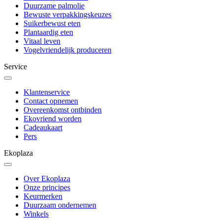
Duurzame palmolie
Bewuste verpakkingskeuzes
Suikerbewust eten
Plantaardig eten
Vitaal leven
Vogelvriendelijk produceren
Service
Klantenservice
Contact opnemen
Overeenkomst ontbinden
Ekovriend worden
Cadeaukaart
Pers
Ekoplaza
Over Ekoplaza
Onze principes
Keurmerken
Duurzaam ondernemen
Winkels