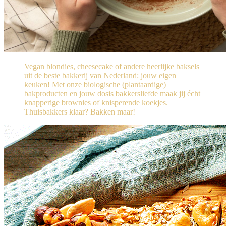
Vegan blondies, cheesecake of andere heerlijke baksels
uit de beste bakkerij van Nederland: jouw eigen
keuken! Met onze biologische (plantaardige)
bakproducten en jouw dosis bakkersliefde maak jij écht
knapperige brownies of knisperende koekjes.
Thuisbakkers klaar? Bakken maar!