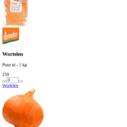
Wortelen
Puur nl - 1 kg
2
59
Wortelen