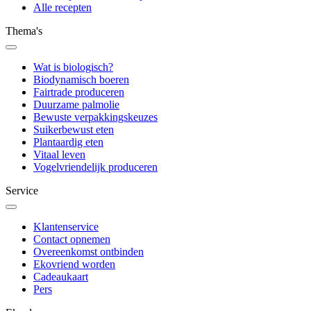
Alle recepten
Thema's
Wat is biologisch?
Biodynamisch boeren
Fairtrade produceren
Duurzame palmolie
Bewuste verpakkingskeuzes
Suikerbewust eten
Plantaardig eten
Vitaal leven
Vogelvriendelijk produceren
Service
Klantenservice
Contact opnemen
Overeenkomst ontbinden
Ekovriend worden
Cadeaukaart
Pers