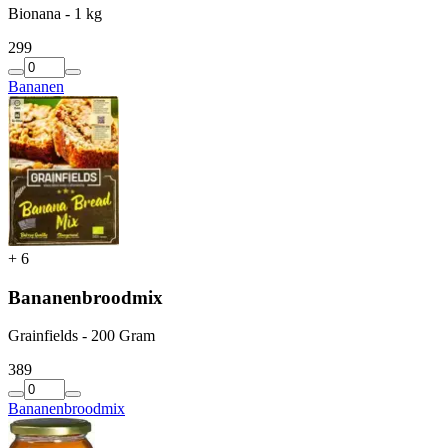
Bionana - 1 kg
2
99
Bananen
+
6
Bananenbroodmix
Grainfields - 200 Gram
3
89
Bananenbroodmix