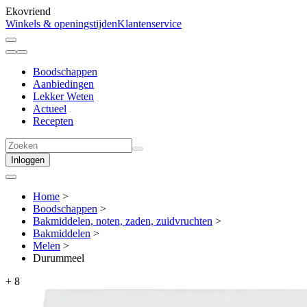
Ekovriend
Winkels & openingstijden
Klantenservice
Boodschappen
Aanbiedingen
Lekker Weten
Actueel
Recepten
Inloggen
Home
>
Boodschappen
>
Bakmiddelen, noten, zaden, zuidvruchten
>
Bakmiddelen
>
Melen
>
Durummeel
+
8