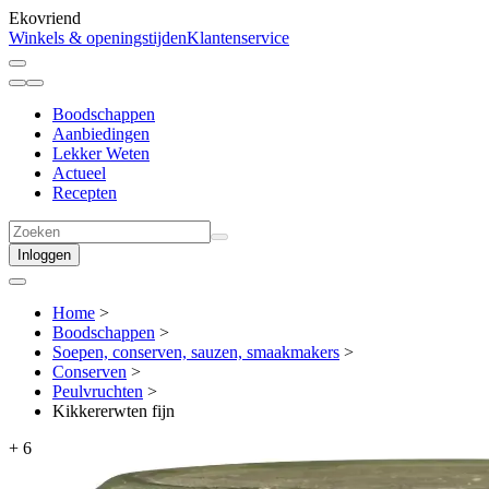
Ekovriend
Winkels & openingstijden
Klantenservice
Boodschappen
Aanbiedingen
Lekker Weten
Actueel
Recepten
Inloggen
Home
>
Boodschappen
>
Soepen, conserven, sauzen, smaakmakers
>
Conserven
>
Peulvruchten
>
Kikkererwten fijn
+
6