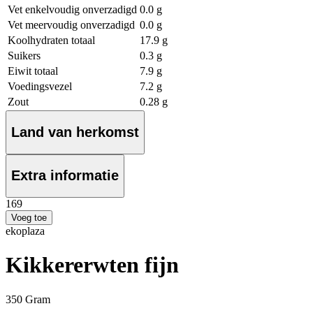
Vet enkelvoudig onverzadigd
0.0 g
Vet meervoudig onverzadigd
0.0 g
Koolhydraten totaal
17.9 g
Suikers
0.3 g
Eiwit totaal
7.9 g
Voedingsvezel
7.2 g
Zout
0.28 g
Land van herkomst
Extra informatie
1
69
Voeg toe
ekoplaza
Kikkererwten fijn
350 Gram