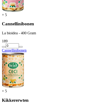
+
5
Cannellinibonen
La bioidea - 400 Gram
1
89
Cannellinibonen
+
5
Kikkererwten