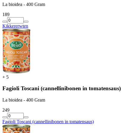
La bioidea - 400 Gram
1
89
Kikkererwten
+
5
Fagioli Toscani (cannellinibonen in tomatensaus)
La bioidea - 400 Gram
2
49
Fagioli Toscani (cannellinibonen in tomatensaus)