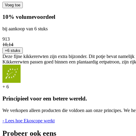
Voeg toe
10% volumevoordeel
bij aankoop van 6 stuks
9
13
10
,
14
+6 stuks
Deze fijne kikkererwten zijn extra bijzonder. Dit potje bevat namelijk
Kikkererwten passen goed binnen een plantaardig eetpatroon, zijn rij
+
6
Principieel voor een betere wereld.
We verkopen alleen producten die voldoen aan onze principes. We hel
› Lees hoe Ekoscope werkt
Probeer ook eens