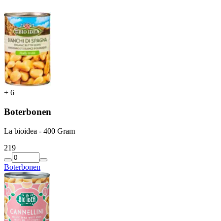
+
6
Boterbonen
La bioidea - 400 Gram
2
19
Boterbonen