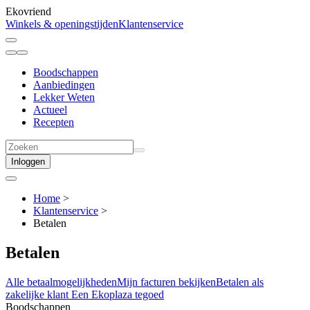
Ekovriend
Winkels & openingstijden
Klantenservice
Boodschappen
Aanbiedingen
Lekker Weten
Actueel
Recepten
Inloggen
Home
>
Klantenservice
>
Betalen
Betalen
Alle betaalmogelijkheden
Mijn facturen bekijken
Betalen als
zakelijke klant
Een Ekoplaza tegoed
Boodschappen