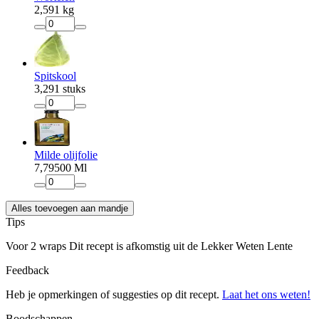
2
,
59
1 kg
Spitskool
3
,
29
1 stuks
Milde olijfolie
7
,
79
500 Ml
Alles toevoegen aan mandje
Tips
Voor 2 wraps Dit recept is afkomstig uit de Lekker Weten Lente
Feedback
Heb je opmerkingen of suggesties op dit recept.
Laat het ons weten!
Boodschappen