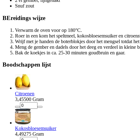
2 el gember, fijngehakt
Snuf zout
BEreidings
wijze
Verwarm de oven voor op 180°C.
Roer in een kom het speltmeel, kokosbloesemsuiker en citroenra
Wrijf met je handen de boterblokjes door het mengsel totdat het
Meng de gember en dadels door het deeg en verdeel in kleine ba
Bak de koekjes in ca. 25-30 minuten goudbruin en gaar.
Boodschappen
lijst
Citroenen
3
,
45
500 Gram
Kokosbloesemsuiker
4
,
49
275 Gram