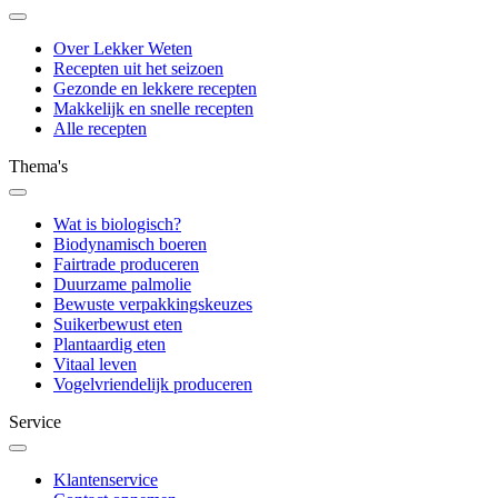
Over Lekker Weten
Recepten uit het seizoen
Gezonde en lekkere recepten
Makkelijk en snelle recepten
Alle recepten
Thema's
Wat is biologisch?
Biodynamisch boeren
Fairtrade produceren
Duurzame palmolie
Bewuste verpakkingskeuzes
Suikerbewust eten
Plantaardig eten
Vitaal leven
Vogelvriendelijk produceren
Service
Klantenservice