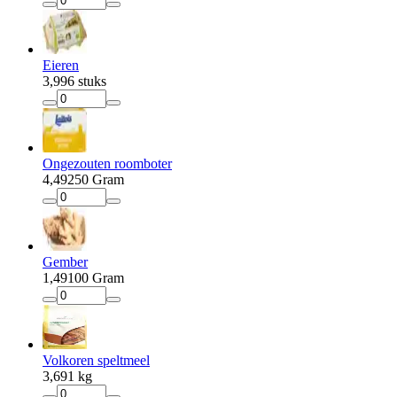
Eieren
3
,
99
6 stuks
Ongezouten roomboter
4
,
49
250 Gram
Gember
1
,
49
100 Gram
Volkoren speltmeel
3
,
69
1 kg