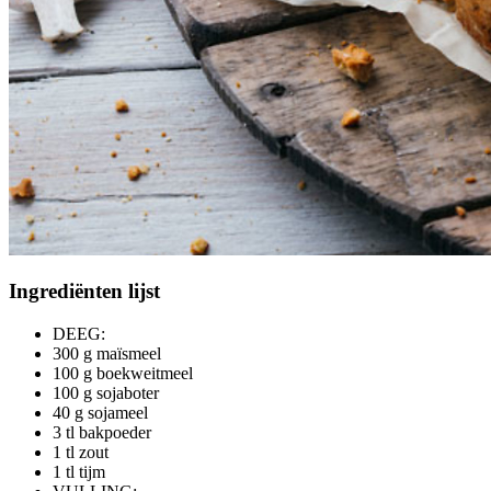
Ingrediënten
lijst
DEEG:
300 g maïsmeel
100 g boekweitmeel
100 g sojaboter
40 g sojameel
3 tl bakpoeder
1 tl zout
1 tl tijm