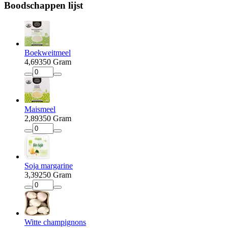
Boodschappen
lijst
Boekweitmeel
4
,
69
350 Gram
Maismeel
2
,
89
350 Gram
Soja margarine
3
,
39
250 Gram
Witte champignons