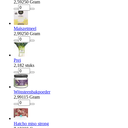
2
,
59
250 Gram
Maïszetmeel
2
,
99
250 Gram
Prei
2
,
18
2 stuks
Wijnsteenbakpoeder
2
,
99
115 Gram
Hatcho miso strong