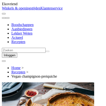
Ekovriend
Winkels & openingstijden
Klantenservice
Boodschappen
Aanbiedingen
Lekker Weten
Actueel
Recepten
Inloggen
Home
>
Recepten
>
Vegan champignon-preiquiche