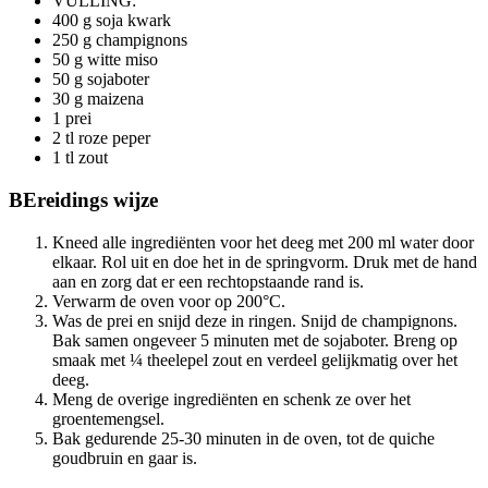
VULLING:
400 g soja kwark
250 g champignons
50 g witte miso
50 g sojaboter
30 g maizena
1 prei
2 tl roze peper
1 tl zout
BEreidings
wijze
Kneed alle ingrediënten voor het deeg met 200 ml water door
elkaar. Rol uit en doe het in de springvorm. Druk met de hand
aan en zorg dat er een rechtopstaande rand is.
Verwarm de oven voor op 200°C.
Was de prei en snijd deze in ringen. Snijd de champignons.
Bak samen ongeveer 5 minuten met de sojaboter. Breng op
smaak met ¼ theelepel zout en verdeel gelijkmatig over het
deeg.
Meng de overige ingrediënten en schenk ze over het
groentemengsel.
Bak gedurende 25-30 minuten in de oven, tot de quiche
goudbruin en gaar is.