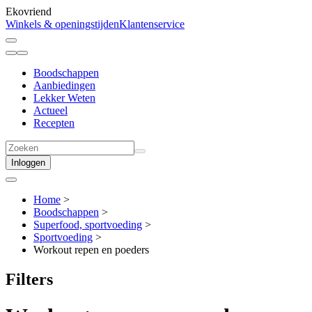
Ekovriend
Winkels & openingstijden
Klantenservice
Boodschappen
Aanbiedingen
Lekker Weten
Actueel
Recepten
Inloggen
Home
>
Boodschappen
>
Superfood, sportvoeding
>
Sportvoeding
>
Workout repen en poeders
Filters