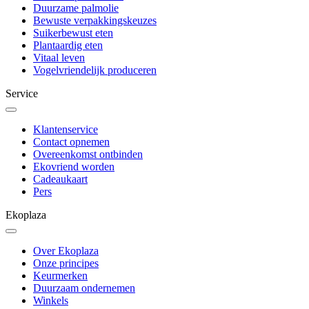
Duurzame palmolie
Bewuste verpakkingskeuzes
Suikerbewust eten
Plantaardig eten
Vitaal leven
Vogelvriendelijk produceren
Service
Klantenservice
Contact opnemen
Overeenkomst ontbinden
Ekovriend worden
Cadeaukaart
Pers
Ekoplaza
Over Ekoplaza
Onze principes
Keurmerken
Duurzaam ondernemen
Winkels